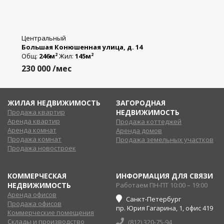
Центральный
Большая Конюшенная улица, д. 14
Общ:
246м
Жил:
145м
2
2
230 000
/мес
ЖИЛАЯ НЕДВИЖИМОСТЬ
ЗАГОРОДНАЯ
Продажа квартир
НЕДВИЖИМОСТЬ
Аренда квартир
Продажа коттеджей
Аренда комнат
Аренда домов
Продажа комнат
Продажа земельных участков
Продажа новостроек
КОММЕРЧЕСКАЯ
ИНФОРМАЦИЯ ДЛЯ СВЯЗИ
НЕДВИЖИМОСТЬ
Работаем ПН-ПТ 10:00 – 19:00
Аренда офисов
Санкт-Петербург
Продажа офисов
пр. Юрия Гагарина, 1, офис 419
Коммерческие помещения
Склады и производство
(812) 320-75-94