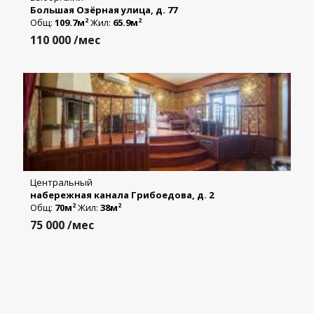
Большая Озёрная улица, д. 77
Общ:
109.7м
Жил:
65.9м
2
2
110 000
/мес
Центральный
набережная канала Грибоедова, д. 2
Общ:
70м
Жил:
38м
2
2
75 000
/мес