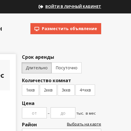
ВОЙТИ В ЛИЧНЫЙ КАБИНЕТ
Н
Разместить объявление
Срок аренды
Длительно
Посуточно
с
Количество комнат
1ккв
2ккв
3ккв
4+ккв
Цена
–
тыс.
в мес
Район
Выбрать на карте