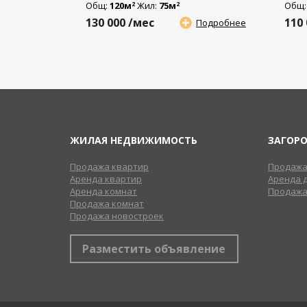
Общ:
120м
Жил:
75м
Общ
2
2
130 000
/мес
110
Подробнее
ЖИЛАЯ НЕДВИЖИМОСТЬ
ЗАГОР
Продажа квартир
Продажа
Аренда квартир
Аренда 
Аренда комнат
Продажа
Продажа комнат
Продажа новостроек
Разместить объявление