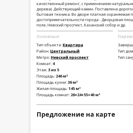
качественный ремонт, с применением натуральн
дерева). Действующий камин. Поставлена дорого
бытовая техника. Во дворе платная охраняемая 
достопримечательности города - Дворцовая площ
поле, Невский проспект, Казанский собор и др.
Основные:
Парам
Тип объекта:
Квартира
Заверш
Район:
Центральный
Тип дом
Метро:
Невский проспект
Тип сан
Комнат:
4
Этаж:
3 из 5
Площадь:
246 м
2
Площадь кухни:
36 м
2
Жилая площадь:
145 м
2
Площадь комнат:
26+24+55+40 м
2
Предложение на карте