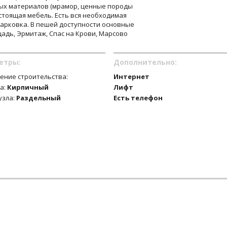
ых материалов (мрамор, ценные породы
стоящая мебель. Есть вся необходимая
парковка. В пешей доступности основные
адь, Эрмитаж, Спас на Крови, Марсово
етры:
Дополнительно:
ение строительства:
Интернет
а:
Кирпичный
Лифт
узла:
Раздельный
Есть телефон