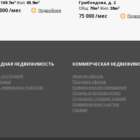
:
109.7м
Жил:
65.9м
Грибоедова, д. 2
2
2
Общ:
70м
Жил:
38м
2
2
 000
/мес
Подробнее
75 000
/мес
Подр
ОДНАЯ НЕДВИЖИМОСТЬ
КОММЕРЧЕСКАЯ НЕДВИЖИМ
 коттеджей
Аренда офисов
домов
Продажа офисов
 земельных участков
Коммерческие помещения
Склады и производство
Отдельно стоящие здания
Коммерческие участки
Гаражи