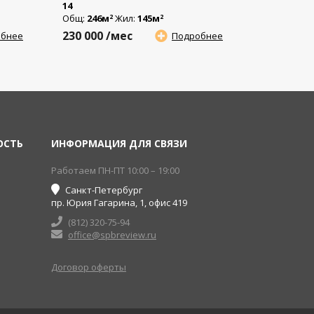
14
Общ:
246м
Жил:
145м
2
2
230 000
/мес
обнее
Подробнее
ОСТЬ
ИНФОРМАЦИЯ ДЛЯ СВЯЗИ
Работаем ПН-ПТ 10:00 – 19:00
Санкт-Петербург
пр. Юрия Гагарина, 1, офис 419
(812) 320-75-94
office@spbreview.ru
Договор оферты