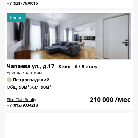
+7 (921) 7670016
Новое
Чапаева ул., д.17
3 ккв
6 / 9 этаж
Аренда квартиры
Петроградский
Р
Общ:
90м
Жил:
90м
2
2
210 000
/мес
Elite Club Realty
+7 (812) 9334218