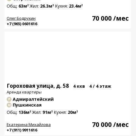
Общ:
63м
Жил:
26.3м
Кухня:
23.4м
2
2
2
70 000
/мес
Олег Бодрухин
+7 (965) 0601616
Гороховая улица, д. 58
4 ккв
4 / 4 этаж
Аренда квартиры
Адмиралтейский
Р
Пушкинская
М
Общ:
136м
Жил:
91м
Кухня:
20м
2
2
2
70 000
/мес
Екатерина Михайлова
+7 (911) 9911616