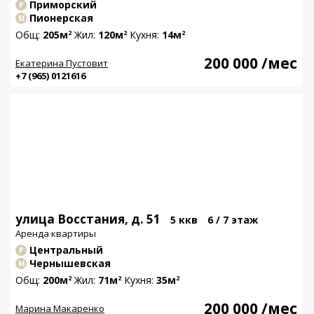
Приморский
Р
Пионерская
М
Общ:
205м
Жил:
120м
Кухня:
14м
2
2
2
200 000
/мес
Екатерина Пустовит
+7 (965) 0121616
улица Восстания, д. 51
5 ккв
6 / 7 этаж
Аренда квартиры
Центральный
Р
Чернышевская
М
Общ:
200м
Жил:
71м
Кухня:
35м
2
2
2
200 000
/мес
Марина Макаренко