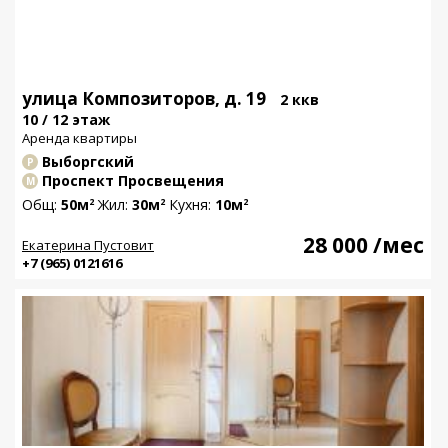
улица Композиторов, д. 19
2 ккв
10 / 12 этаж
Аренда квартиры
Выборгский
Р
Проспект Просвещения
М
Общ:
50м
Жил:
30м
Кухня:
10м
2
2
2
28 000
/мес
Екатерина Пустовит
+7 (965) 0121616