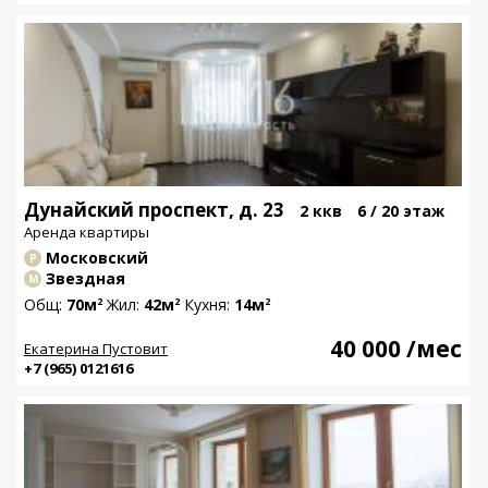
Дунайский проспект, д. 23
2 ккв
6 / 20 этаж
Аренда квартиры
Московский
Р
Звездная
М
Общ:
70м
Жил:
42м
Кухня:
14м
2
2
2
40 000
/мес
Екатерина Пустовит
+7 (965) 0121616