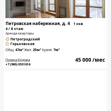
Петровская набережная, д. 4
1 ккв
4 / 8 этаж
Аренда квартиры
Петроградский
Р
Горьковская
М
Общ:
47м
Жил:
25м
Кухня:
7м
2
2
2
45 000
/мес
Полина Кедова
+7 (965) 0551616