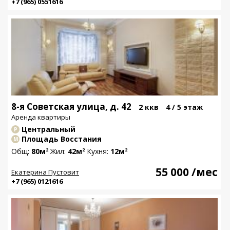
+7 (965) 0551616
8-я Советская улица, д. 42
2 ккв
4 / 5 этаж
Аренда квартиры
Центральный
Р
Площадь Восстания
М
Общ:
80м
Жил:
42м
Кухня:
12м
2
2
2
55 000
/мес
Екатерина Пустовит
+7 (965) 0121616