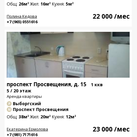
Общ:
26м
Жил:
16м
Кухня:
5м
2
2
2
22 000
/мес
Полина Кедова
+7 (965) 0551616
проспект Просвещения, д. 15
1 ккв
5 / 20 этаж
Аренда квартиры
Выборгский
Р
Проспект Просвещения
М
Общ:
38м
Жил:
20м
Кухня:
12м
2
2
2
23 000
/мес
Екатерина Ермолова
+7 (981) 7171616