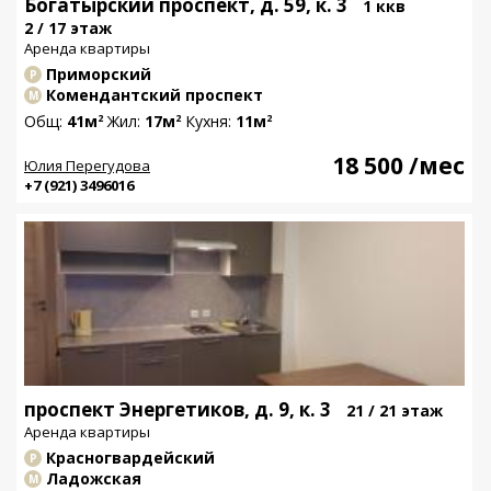
Богатырский проспект, д. 59, к. 3
1 ккв
2 / 17 этаж
Аренда квартиры
Приморский
Р
Комендантский проспект
М
Общ:
41м
Жил:
17м
Кухня:
11м
2
2
2
18 500
/мес
Юлия Перегудова
+7 (921) 3496016
проспект Энергетиков, д. 9, к. 3
21 / 21 этаж
Аренда квартиры
Красногвардейский
Р
Ладожская
М