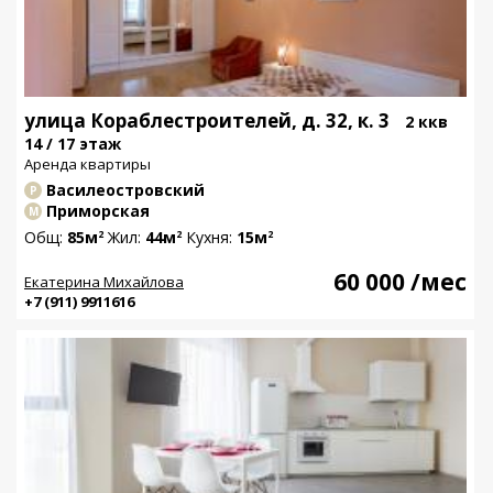
улица Кораблестроителей, д. 32, к. 3
2 ккв
14 / 17 этаж
Аренда квартиры
Василеостровский
Р
Приморская
М
Общ:
85м
Жил:
44м
Кухня:
15м
2
2
2
60 000
/мес
Екатерина Михайлова
+7 (911) 9911616