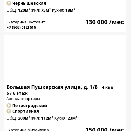
Чернышевская
М
Общ:
120м
Жил:
75м
Кухня:
18м
2
2
2
130 000
/мес
Екатерина Пустовит
+7 (965) 0121616
Большая Пушкарская улица, д. 1/8
4 ккв
6 / 6 этаж
Аренда квартиры
Петроградский
Р
Спортивная
М
Общ:
200м
Жил:
112м
Кухня:
23м
2
2
2
150 000
/мес
Екатерина Михайлова