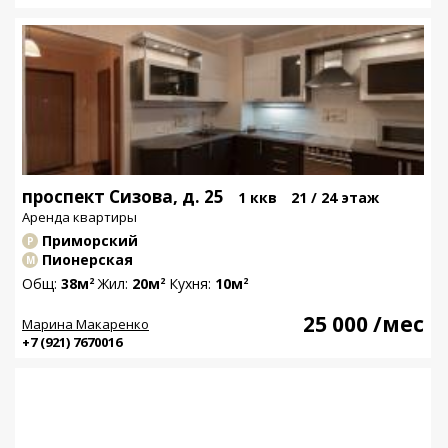
проспект Сизова, д. 25
1 ккв
21 / 24 этаж
Аренда квартиры
Приморский
Р
Пионерская
М
Общ:
38м
Жил:
20м
Кухня:
10м
2
2
2
25 000
/мес
Марина Макаренко
+7 (921) 7670016