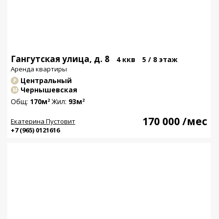
Гангутская улица, д. 8
4 ккв
5 / 8 этаж
Аренда квартиры
Центральный
Р
Чернышевская
М
Общ:
170м
Жил:
93м
2
2
170 000
/мес
Екатерина Пустовит
+7 (965) 0121616