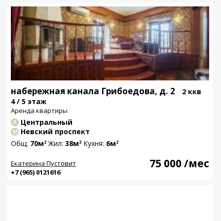
набережная канала Грибоедова, д. 2
2 ккв
4 / 5 этаж
Аренда квартиры
Центральный
Р
Невский проспект
М
Общ:
70м
Жил:
38м
Кухня:
6м
2
2
2
75 000
/мес
Екатерина Пустовит
+7 (965) 0121616