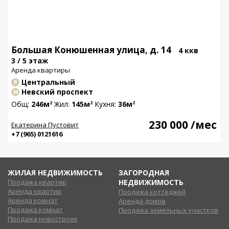
Большая Конюшенная улица, д. 14
4 ккв
3 / 5 этаж
Аренда квартиры
Центральный
Р
Невский проспект
М
Общ:
246м
Жил:
145м
Кухня:
36м
2
2
2
230 000
/мес
Екатерина Пустовит
+7 (965) 0121616
ЖИЛАЯ НЕДВИЖИМОСТЬ
ЗАГОРОДНАЯ
Продажа квартир
НЕДВИЖИМОСТЬ
Аренда квартир
Продажа коттеджей
Аренда комнат
Аренда домов
Продажа комнат
Продажа земельных участков
Продажа новостроек