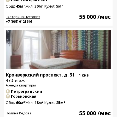
Общ:
45м
Жил:
30м
Кухня:
5м
2
2
2
55 000
/мес
Екатерина Пустовит
+7 (965) 0121616
Кронверкский проспект, д. 31
1 ккв
4 / 5 этаж
Аренда квартиры
Петроградский
Р
Горьковская
М
Общ:
60м
Жил:
18м
Кухня:
25м
2
2
2
55 000
/мес
Полина Кедова