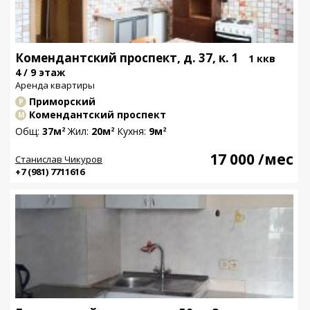
Комендантский проспект, д. 37, к. 1
1 ккв
4 / 9 этаж
Аренда квартиры
Приморский
Р
Комендантский проспект
М
Общ:
37м
Жил:
20м
Кухня:
9м
2
2
2
17 000
/мес
Станислав Чикуров
+7 (981) 7711616