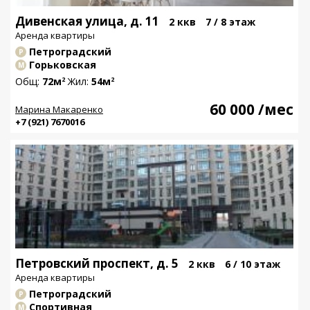
Дивенская улица, д. 11
2 ккв
7 / 8 этаж
Аренда квартиры
Петроградский
Р
Горьковская
М
Общ:
72м
Жил:
54м
2
2
60 000
/мес
Марина Макаренко
+7 (921) 7670016
Петровский проспект, д. 5
2 ккв
6 / 10 этаж
Аренда квартиры
Петроградский
Р
Спортивная
М