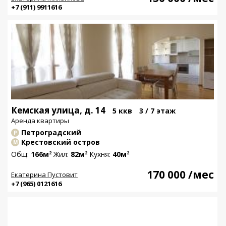
+7 (911) 9911616
Кемская улица, д. 14
5 ккв
3 / 7 этаж
Аренда квартиры
Петроградский
Р
Крестовский остров
М
Общ:
166м
Жил:
82м
Кухня:
40м
2
2
2
170 000
/мес
Екатерина Пустовит
+7 (965) 0121616