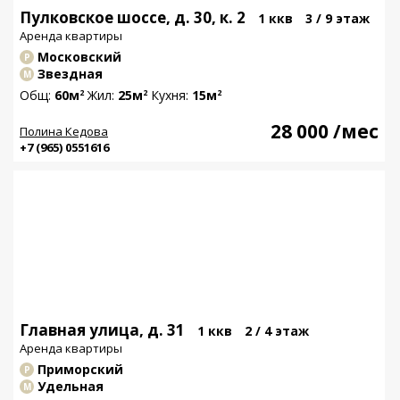
Пулковское шоссе, д. 30, к. 2
1 ккв
3 / 9 этаж
Аренда квартиры
Московский
Р
Звездная
М
Общ:
60м
Жил:
25м
Кухня:
15м
2
2
2
28 000
/мес
Полина Кедова
+7 (965) 0551616
Главная улица, д. 31
1 ккв
2 / 4 этаж
Аренда квартиры
Приморский
Р
Удельная
М