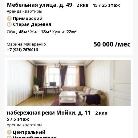
Мебельная улица, д. 49
2 ккв
15 / 25 этаж
Аренда квартиры
Приморский
Р
Старая Деревня
М
Общ:
45м
Жил:
18м
Кухня:
22м
2
2
2
50 000
/мес
Марина Макаренко
+7 (921) 7670016
набережная реки Мойки, д. 11
2 ккв
5 / 5 этаж
Аренда квартиры
Центральный
Р
Невский проспект
М