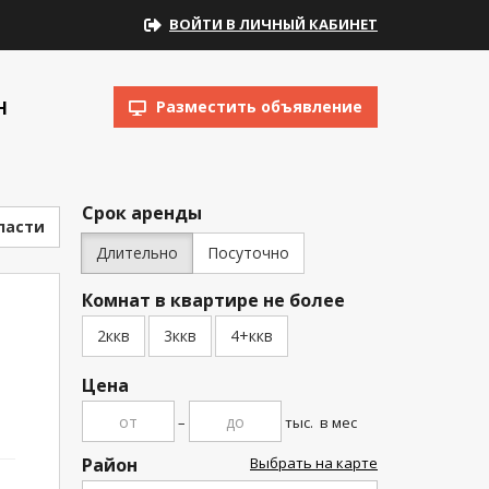
ВОЙТИ В ЛИЧНЫЙ КАБИНЕТ
Н
Разместить объявление
Срок аренды
ласти
Длительно
Посуточно
Комнат в квартире не более
2ккв
3ккв
4+ккв
Цена
–
тыс.
в мес
Район
Выбрать на карте