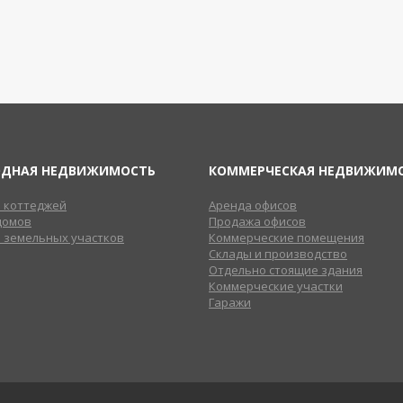
ОДНАЯ НЕДВИЖИМОСТЬ
КОММЕРЧЕСКАЯ НЕДВИЖИМ
 коттеджей
Аренда офисов
домов
Продажа офисов
 земельных участков
Коммерческие помещения
Склады и производство
Отдельно стоящие здания
Коммерческие участки
Гаражи