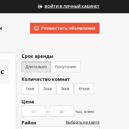
ВОЙТИ В ЛИЧНЫЙ КАБИНЕТ
Н
Разместить объявление
Срок аренды
Длительно
Посуточно
с
Количество комнат
1ккв
2ккв
3ккв
4+ккв
Цена
–
тыс.
в мес
Район
Выбрать на карте