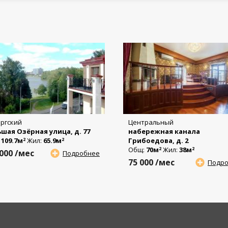
ргский
Центральный
шая Озёрная улица, д. 77
набережная канала
:
109.7м
Жил:
65.9м
Грибоедова, д. 2
2
2
Общ:
70м
Жил:
38м
2
2
 000
/мес
Подробнее
75 000
/мес
Подр