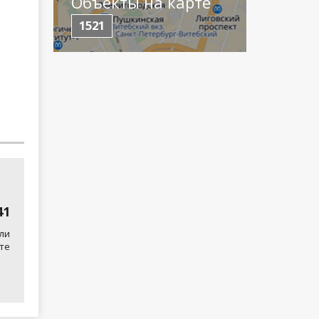
Объекты на карте
1521
41
ли
те