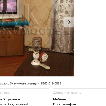
озможно 3х мужчин, женщин. 8965-019-0829
етры:
Дополнительно:
а:
Хрущевка
Мебель
узла:
Раздельный
Есть телефон