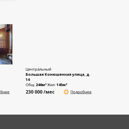
Центральный
Большая Конюшенная улица, д.
14
Общ:
246м
Жил:
145м
2
2
230 000
/мес
обнее
Подробнее