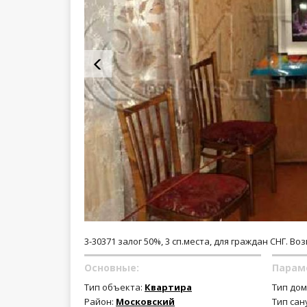
3-30371 залог 50%, 3 сп.места, для граждан СНГ. В
Основные:
Парам
Тип объекта:
Квартира
Тип дом
Район:
Московский
Тип сан