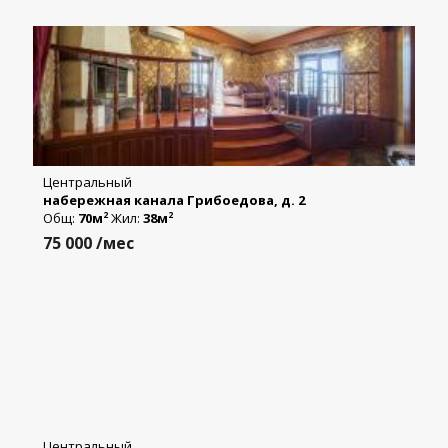
Центральный
набережная канала Грибоедова, д. 2
Общ:
70м
Жил:
38м
2
2
75 000
/мес
Центральный