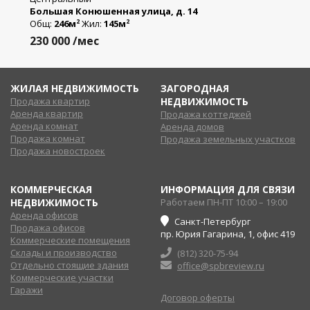
Большая Конюшенная улица, д. 14
Общ:
246м
Жил:
145м
2
2
230 000
/мес
ЖИЛАЯ НЕДВИЖИМОСТЬ
ЗАГОРОДНАЯ
Продажа квартир
НЕДВИЖИМОСТЬ
Аренда квартир
Продажа коттеджей
Аренда комнат
Аренда домов
Продажа комнат
Продажа земельных участков
Продажа новостроек
КОММЕРЧЕСКАЯ
ИНФОРМАЦИЯ ДЛЯ СВЯЗИ
НЕДВИЖИМОСТЬ
Работаем ПН-ПТ 10:00 – 19:00
Аренда офисов
Санкт-Петербург
Продажа офисов
пр. Юрия Гагарина, 1, офис 419
Коммерческие помещения
Склады и производство
(812) 320-75-94
Отдельно стоящие здания
office@spbreview.ru
Коммерческие участки
Гаражи
Договор оферты