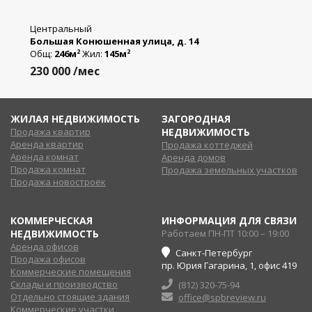
Центральный
Большая Конюшенная улица, д. 14
Общ:
246м
Жил:
145м
2
2
230 000
/мес
ЖИЛАЯ НЕДВИЖИМОСТЬ
ЗАГОРОДНАЯ
Продажа квартир
НЕДВИЖИМОСТЬ
Аренда квартир
Продажа коттеджей
Аренда комнат
Аренда домов
Продажа комнат
Продажа земельных участков
Продажа новостроек
КОММЕРЧЕСКАЯ
ИНФОРМАЦИЯ ДЛЯ СВЯЗИ
НЕДВИЖИМОСТЬ
Работаем ПН-ПТ 10:00 – 19:00
Аренда офисов
Санкт-Петербург
Продажа офисов
пр. Юрия Гагарина, 1, офис 419
Коммерческие помещения
Склады и производство
(812) 320-75-94
Отдельно стоящие здания
office@spbreview.ru
Коммерческие участки