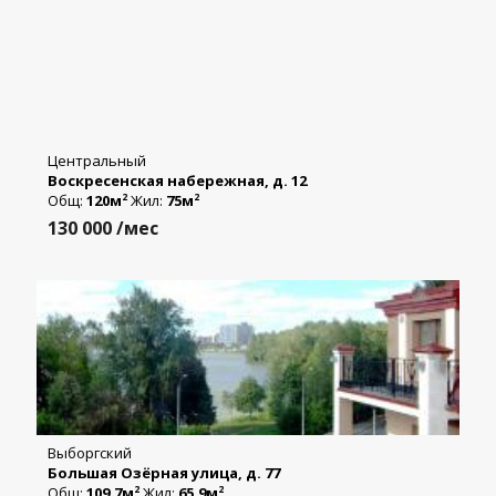
Центральный
Воскресенская набережная, д. 12
Общ:
120м
Жил:
75м
2
2
130 000
/мес
Выборгский
Большая Озёрная улица, д. 77
Общ:
109.7м
Жил:
65.9м
2
2