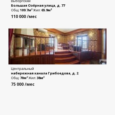
Выборгский
Большая Озёрная улица, д. 77
Общ:
109.7м
Жил:
65.9м
2
2
110 000
/мес
Центральный
набережная канала Грибоедова, д. 2
Общ:
70м
Жил:
38м
2
2
75 000
/мес