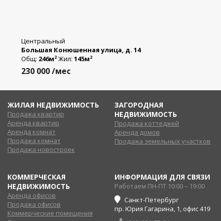
Центральный
Большая Конюшенная улица, д. 14
Общ:
246м
Жил:
145м
2
2
230 000
/мес
ЖИЛАЯ НЕДВИЖИМОСТЬ
ЗАГОРОДНАЯ
Продажа квартир
НЕДВИЖИМОСТЬ
Аренда квартир
Продажа коттеджей
Аренда комнат
Аренда домов
Продажа комнат
Продажа земельных участков
Продажа новостроек
КОММЕРЧЕСКАЯ
ИНФОРМАЦИЯ ДЛЯ СВЯЗИ
НЕДВИЖИМОСТЬ
Работаем ПН-ПТ 10:00 – 19:00
Аренда офисов
Санкт-Петербург
Продажа офисов
пр. Юрия Гагарина, 1, офис 419
Коммерческие помещения