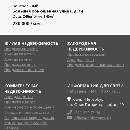
Центральный
Большая Конюшенная улица, д. 14
Общ:
246м
Жил:
145м
2
2
230 000
/мес
ЖИЛАЯ НЕДВИЖИМОСТЬ
ЗАГОРОДНАЯ
Продажа квартир
НЕДВИЖИМОСТЬ
Аренда квартир
Продажа коттеджей
Аренда комнат
Аренда домов
Продажа комнат
Продажа земельных участков
Продажа новостроек
КОММЕРЧЕСКАЯ
ИНФОРМАЦИЯ ДЛЯ СВЯЗИ
НЕДВИЖИМОСТЬ
Работаем ПН-ПТ 10:00 – 19:00
Аренда офисов
Санкт-Петербург
Продажа офисов
пр. Юрия Гагарина, 1, офис 419
Коммерческие помещения
Склады и производство
(812) 320-75-94
Отдельно стоящие здания
office@spbreview.ru
Коммерческие участки
Гаражи