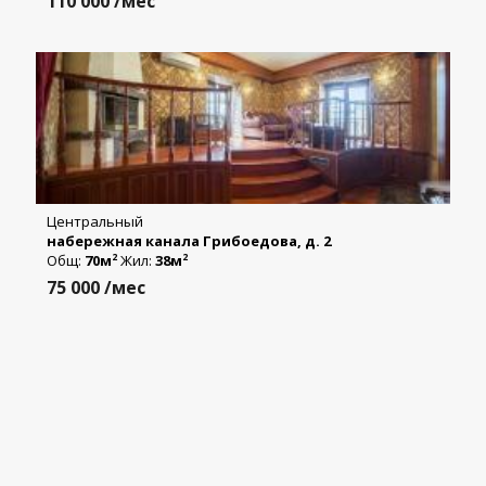
110 000
/мес
Центральный
набережная канала Грибоедова, д. 2
Общ:
70м
Жил:
38м
2
2
75 000
/мес