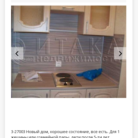
3-27003 Новый дом, хорошее состояние, все есть. Для 1
жещины или ссемейной пары, дети после 5-ти лет.