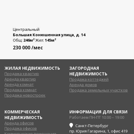
Центральный
Большая Конюшенная улица, д. 14
Общ:
246м
Жил:
145м
2
2
230 000
/мес
ЖИЛАЯ НЕДВИЖИМОСТЬ
ЗАГОРОДНАЯ
Продажа квартир
НЕДВИЖИМОСТЬ
Аренда квартир
Продажа коттеджей
Аренда комнат
Аренда домов
Продажа комнат
Продажа земельных участков
Продажа новостроек
КОММЕРЧЕСКАЯ
ИНФОРМАЦИЯ ДЛЯ СВЯЗИ
НЕДВИЖИМОСТЬ
Работаем ПН-ПТ 10:00 – 19:00
Аренда офисов
Санкт-Петербург
Продажа офисов
пр. Юрия Гагарина, 1, офис 419
Коммерческие помещения