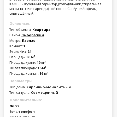
КАФЕЛЬ, Кухонный гарнитур,(холодильник,стиральная
машина в счет аренды),всё новое.Сан/узел/кафель,
совмещённый.
Основные:
Тип объекта:
Квартира
Район:
Выборгский
Метро:
Парнас
Комнат:
1
Этаж:
4 из 24
Площадь:
36 м
2
Площадь кухни:
10 м
2
Жилая площадь:
16 м
2
Площадь комнат:
16 м
2
Параметры:
Тип дома:
Кирпично-монолитный
Тип санузла:
Совмещенный
Дополнительно:
Лифт
Есть телефон
Холодильник