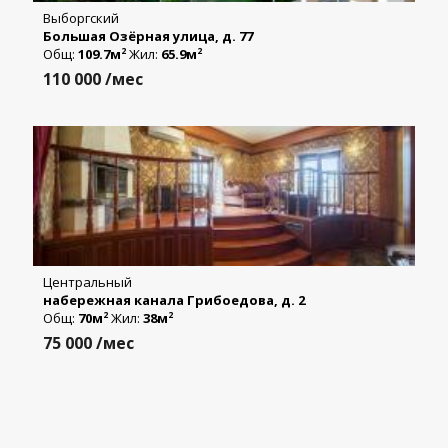
Выборгский
Большая Озёрная улица, д. 77
Общ:
109.7м
Жил:
65.9м
2
2
110 000
/мес
Центральный
набережная канала Грибоедова, д. 2
Общ:
70м
Жил:
38м
2
2
75 000
/мес