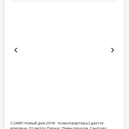
3-24491 Новый дом.2014г. 1комн/квартира,Сдается
впервые. От метро Парнас 15мин.пешком. Сан/узел