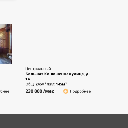
Центральный
Большая Конюшенная улица, д.
14
Общ:
246м
Жил:
145м
2
2
230 000
/мес
обнее
Подробнее