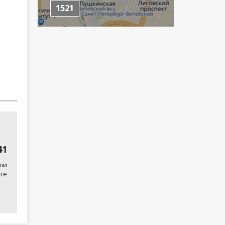
1521
41
ли
те