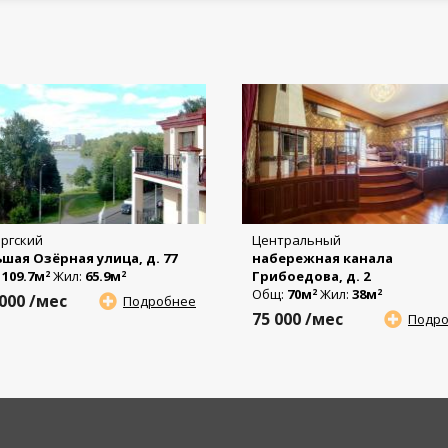
ргский
Центральный
шая Озёрная улица, д. 77
набережная канала
:
109.7м
Жил:
65.9м
Грибоедова, д. 2
2
2
Общ:
70м
Жил:
38м
2
2
 000
/мес
Подробнее
75 000
/мес
Подр