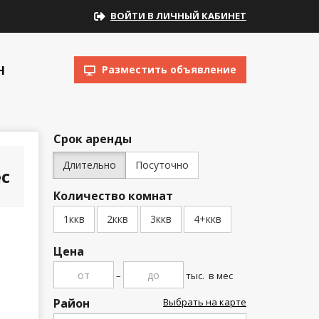
ВОЙТИ В ЛИЧНЫЙ КАБИНЕТ
Н
Разместить объявление
Срок аренды
Длительно
Посуточно
с
Количество комнат
1ккв
2ккв
3ккв
4+ккв
Цена
–
тыс.
в мес
Район
Выбрать на карте