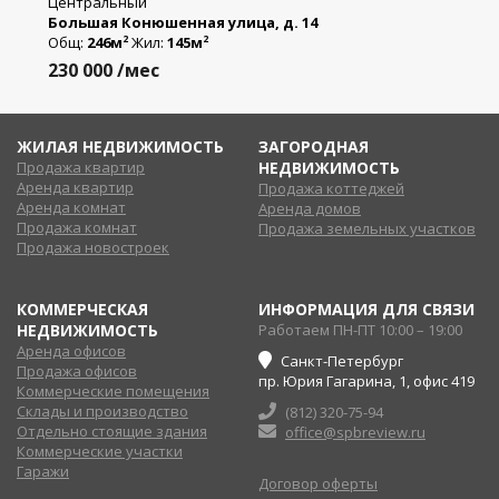
Центральный
Большая Конюшенная улица, д. 14
Общ:
246м
Жил:
145м
2
2
230 000
/мес
ЖИЛАЯ НЕДВИЖИМОСТЬ
ЗАГОРОДНАЯ
Продажа квартир
НЕДВИЖИМОСТЬ
Аренда квартир
Продажа коттеджей
Аренда комнат
Аренда домов
Продажа комнат
Продажа земельных участков
Продажа новостроек
КОММЕРЧЕСКАЯ
ИНФОРМАЦИЯ ДЛЯ СВЯЗИ
НЕДВИЖИМОСТЬ
Работаем ПН-ПТ 10:00 – 19:00
Аренда офисов
Санкт-Петербург
Продажа офисов
пр. Юрия Гагарина, 1, офис 419
Коммерческие помещения
Склады и производство
(812) 320-75-94
Отдельно стоящие здания
office@spbreview.ru
Коммерческие участки
Гаражи
Договор оферты