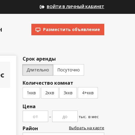
ВОЙТИ В ЛИЧНЫЙ КАБИНЕТ
Н
Разместить объявление
Срок аренды
Длительно
Посуточно
с
Количество комнат
1ккв
2ккв
3ккв
4+ккв
Цена
–
тыс.
в мес
Район
Выбрать на карте