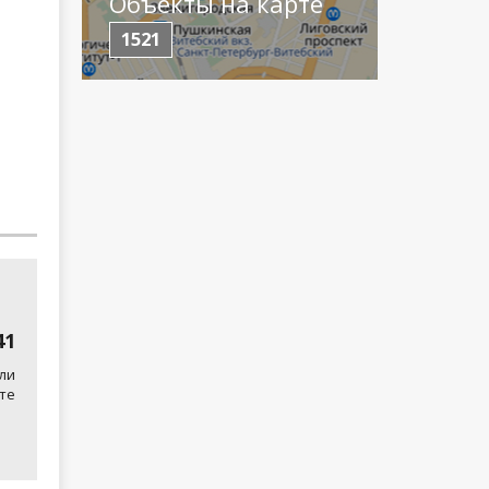
Объекты на карте
1521
41
ли
те