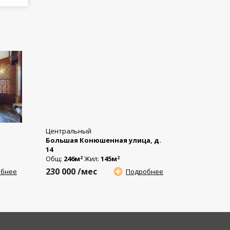
Центральный
Большая Конюшенная улица, д.
14
Общ:
246м
Жил:
145м
2
2
230 000
/мес
обнее
Подробнее