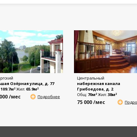
ргский
Центральный
шая Озёрная улица, д. 77
набережная канала
:
109.7м
Жил:
65.9м
Грибоедова, д. 2
2
2
Общ:
70м
Жил:
38м
2
2
 000
/мес
Подробнее
75 000
/мес
Подр