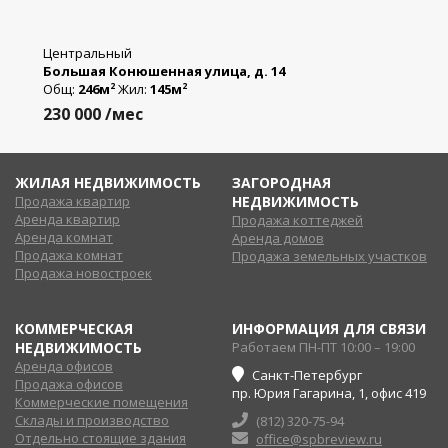
Центральный
Большая Конюшенная улица, д. 14
Общ:
246м
Жил:
145м
2
2
230 000
/мес
ЖИЛАЯ НЕДВИЖИМОСТЬ
ЗАГОРОДНАЯ
Продажа квартир
НЕДВИЖИМОСТЬ
Аренда квартир
Продажа коттеджей
Аренда комнат
Аренда домов
Продажа комнат
Продажа земельных участков
Продажа новостроек
КОММЕРЧЕСКАЯ
ИНФОРМАЦИЯ ДЛЯ СВЯЗИ
НЕДВИЖИМОСТЬ
Работаем ПН-ПТ 10:00 – 19:00
Аренда офисов
Санкт-Петербург
Продажа офисов
пр. Юрия Гагарина, 1, офис 419
Коммерческие помещения
Склады и производство
(812) 320-75-94
Отдельно стоящие здания
office@spbreview.ru