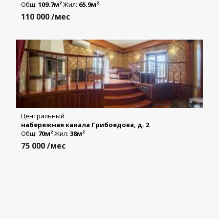
Общ:
109.7м
Жил:
65.9м
2
2
110 000
/мес
Центральный
набережная канала Грибоедова, д. 2
Общ:
70м
Жил:
38м
2
2
75 000
/мес