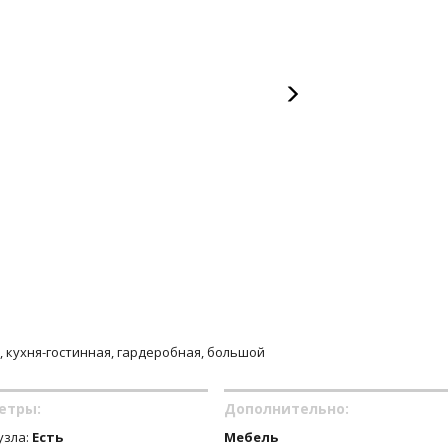
е, кухня-гостинная, гардеробная, большой
етры:
Дополнительно:
узла:
Есть
Мебель