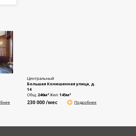
Центральный
Большая Конюшенная улица, д.
14
Общ:
246м
Жил:
145м
2
2
230 000
/мес
обнее
Подробнее