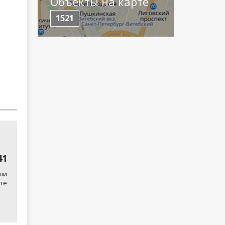
Объекты на карте
1521
41
ли
те