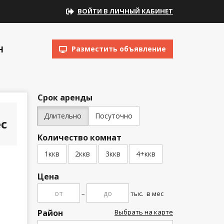
ВОЙТИ В ЛИЧНЫЙ КАБИНЕТ
Н
Разместить объявление
Срок аренды
Длительно
Посуточно
с
Количество комнат
1ккв
2ккв
3ккв
4+ккв
Цена
–
тыс.
в мес
Район
Выбрать на карте