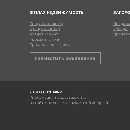
ЖИЛАЯ НЕДВИЖИМОСТЬ
ЗАГОР
Продажа квартир
Продажа
Аренда квартир
Аренда 
Аренда комнат
Продажа
Продажа комнат
Продажа новостроек
Разместить объявление
2019 © СПбРевью
Информация, предоставленная
на сайте, не является публичной офертой