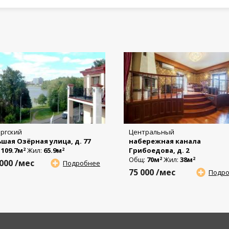
ргский
Центральный
шая Озёрная улица, д. 77
набережная канала
:
109.7м
Жил:
65.9м
Грибоедова, д. 2
2
2
Общ:
70м
Жил:
38м
2
2
 000
/мес
Подробнее
75 000
/мес
Подр