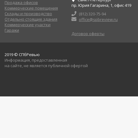
Продажа офисов
пр. Юрия Гагарина, 1, офис 419
Коммерческие помещения
Склады и производство
(812) 320-75-94
Отдельно стоящие здания
office@spbreview.ru
Коммерческие участки
Гаражи
Договор оферты
2019 © СПбРевью
Информация, предоставленная
на сайте, не является публичной офертой