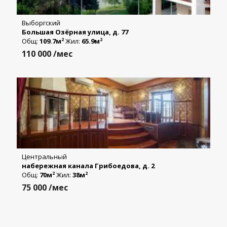
Выборгский
Большая Озёрная улица, д. 77
Общ:
109.7м
Жил:
65.9м
2
2
110 000
/мес
Центральный
набережная канала Грибоедова, д. 2
Общ:
70м
Жил:
38м
2
2
75 000
/мес