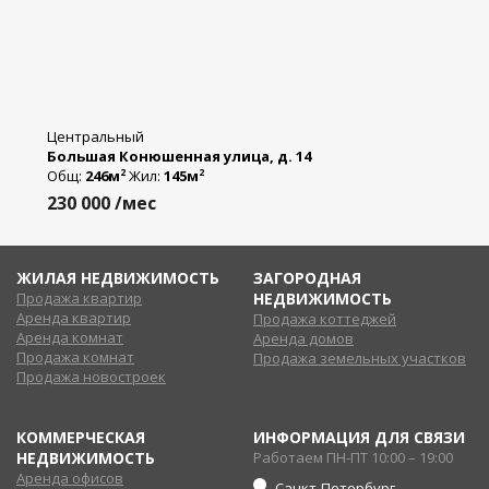
Центральный
Большая Конюшенная улица, д. 14
Общ:
246м
Жил:
145м
2
2
230 000
/мес
ЖИЛАЯ НЕДВИЖИМОСТЬ
ЗАГОРОДНАЯ
Продажа квартир
НЕДВИЖИМОСТЬ
Аренда квартир
Продажа коттеджей
Аренда комнат
Аренда домов
Продажа комнат
Продажа земельных участков
Продажа новостроек
КОММЕРЧЕСКАЯ
ИНФОРМАЦИЯ ДЛЯ СВЯЗИ
НЕДВИЖИМОСТЬ
Работаем ПН-ПТ 10:00 – 19:00
Аренда офисов
Санкт-Петербург