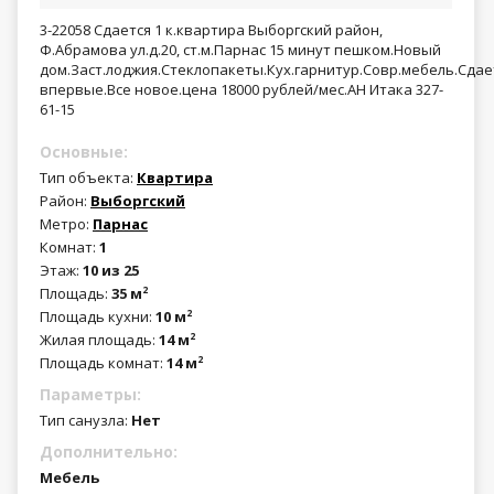
3-22058 Сдается 1 к.квартира Выборгский район,
Ф.Абрамова ул.д.20, ст.м.Парнас 15 минут пешком.Новый
дом.Заст.лоджия.Стеклопакеты.Кух.гарнитур.Совр.мебель.Сдае
впервые.Все новое.цена 18000 рублей/мес.АН Итака 327-
61-15
Основные:
Тип объекта:
Квартира
Район:
Выборгский
Метро:
Парнас
Комнат:
1
Этаж:
10 из 25
Площадь:
35 м
2
Площадь кухни:
10 м
2
Жилая площадь:
14 м
2
Площадь комнат:
14 м
2
Параметры:
Тип санузла:
Нет
Дополнительно:
Мебель