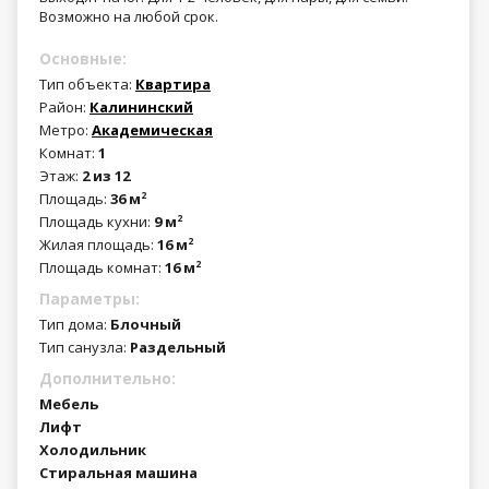
Возможно на любой срок.
Основные:
Тип объекта:
Квартира
Район:
Калининский
Метро:
Академическая
Комнат:
1
Этаж:
2 из 12
Площадь:
36 м
2
Площадь кухни:
9 м
2
Жилая площадь:
16 м
2
Площадь комнат:
16 м
2
Параметры:
Тип дома:
Блочный
Тип санузла:
Раздельный
Дополнительно:
Мебель
Лифт
Холодильник
Стиральная машина