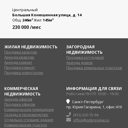
Центральный
Большая Конюшенная улица, д. 14
Общ:
246м
Жил:
145м
2
2
230 000
/мес
ЖИЛАЯ НЕДВИЖИМОСТЬ
ЗАГОРОДНАЯ
Продажа квартир
НЕДВИЖИМОСТЬ
Аренда квартир
Продажа коттеджей
Аренда комнат
Аренда домов
Продажа комнат
Продажа земельных участков
Продажа новостроек
КОММЕРЧЕСКАЯ
ИНФОРМАЦИЯ ДЛЯ СВЯЗИ
НЕДВИЖИМОСТЬ
Работаем ПН-ПТ 10:00 – 19:00
Аренда офисов
Санкт-Петербург
Продажа офисов
пр. Юрия Гагарина, 1, офис 419
Коммерческие помещения
Склады и производство
(812) 320-75-94
Отдельно стоящие здания
office@spbreview.ru
Коммерческие участки