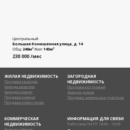
Центральный
Большая Конюшенная улица, д. 14
Общ:
246м
Жил:
145м
2
2
230 000
/мес
ЖИЛАЯ НЕДВИЖИМОСТЬ
ЗАГОРОДНАЯ
Продажа квартир
НЕДВИЖИМОСТЬ
Аренда квартир
Продажа коттеджей
Аренда комнат
Аренда домов
Продажа комнат
Продажа земельных участков
Продажа новостроек
КОММЕРЧЕСКАЯ
ИНФОРМАЦИЯ ДЛЯ СВЯЗИ
НЕДВИЖИМОСТЬ
Работаем ПН-ПТ 10:00 – 19:00
Аренда офисов