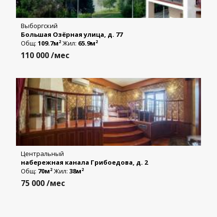
Выборгский
Большая Озёрная улица, д. 77
Общ:
109.7м
Жил:
65.9м
2
2
110 000
/мес
Центральный
набережная канала Грибоедова, д. 2
Общ:
70м
Жил:
38м
2
2
75 000
/мес