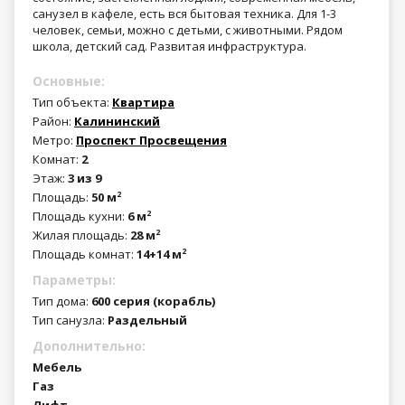
санузел в кафеле, есть вся бытовая техника. Для 1-3
человек, семьи, можно с детьми, с животными. Рядом
школа, детский сад. Развитая инфраструктура.
Основные:
Тип объекта:
Квартира
Район:
Калининский
Метро:
Проспект Просвещения
Комнат:
2
Этаж:
3 из 9
Площадь:
50 м
2
Площадь кухни:
6 м
2
Жилая площадь:
28 м
2
Площадь комнат:
14+14 м
2
Параметры:
Тип дома:
600 серия (корабль)
Тип санузла:
Раздельный
Дополнительно:
Мебель
Газ
Лифт