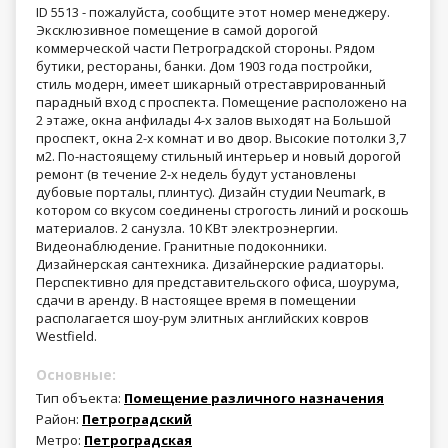
ID 5513 - пожалуйста, сообщите этот номер менеджеру.
Эксклюзивное помещение в самой дорогой
коммерческой части Петроградской стороны. Рядом
бутики, рестораны, банки. Дом 1903 года постройки,
стиль модерн, имеет шикарный отреставрированный
парадный вход с проспекта. Помещение расположено на
2 этаже, окна анфилады 4-х залов выходят на Большой
проспект, окна 2-х комнат и во двор. Высокие потолки 3,7
м2. По-настоящему стильный интерьер и новый дорогой
ремонт (в течение 2-х недель будут установлены
дубовые порталы, плинтус). Дизайн студии Neumark, в
котором со вкусом соединены строгость линий и роскошь
материалов. 2 санузла. 10 КВт электроэнергии.
Видеонаблюдение. Гранитные подоконники.
Дизайнерская сантехника. Дизайнерские радиаторы.
Перспективно для представительского офиса, шоурума,
сдачи в аренду. В настоящее время в помещении
располагается шоу-рум элитных английских ковров
Westfield.
Основные:
Тип объекта:
Помещение различного назначения
Район:
Петроградский
Метро:
Петроградская