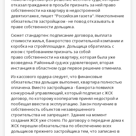
отказал гражданке в просьбе признать за ней право
собственности на квартиру в недостроенной
девятиэтажке, пишет "Российская газета". Неисполнение
обязательств застройщком - не повод отказывать в
праве собственности дольщика.
Сюжет стандартен: подписание договора, выплата
стоимости жилья, банкротство строительной компании и
коробка на стройплощадке. Дольщица обратилась с
иском с требованием признать за собой
право собственности на квартиру, которая была уже
возведена. Районный суд иск удовлетворил, вторая
инстанция в областном суде первое решение отменила.
Из кассового ордера следует, что финансовые
обязательства дольщик выполнил, квартира полностью
оплачена. Вместо застройщика - банкрота появился
конкурсный управляющий, который подписал с ЖСК
договор, по которому кооператив принял недострой и
пообещал ввести в эксплуатацию. Закон получение в
собственность объектов незавершенного
строительства не запрещает. Здание на момент
создания ЖСК уже стояло. По договору о передаче дома к
ЖСК перешли обязательства по обеспечению всех
дольщиков прежнего застройщика тем, что записано в