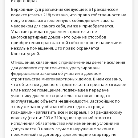
их договорах.
Верховный суд разъяснил следующее: в Гражданском
кодексе (статья 218) сказано, что право собственности на
новую вещь, изготовленную с соблюдением закона
человеком для самого себя, им же и приобретается.
Участие граждан в долевом строительстве
многоквартирных домов - это один из способов
приобретения прав частной собственности на жилые и
нежилые помещения. Это право охраняется
Конституцией.
Отношения, связанные с привлечением денег населения
для долевого строительства, урегулированы
федеральным законом об участии в долевом
строительстве многоквартирных домов. В нем сказано,
что объектом долевого строительства признается жилое
или нежилое помещение, подлежащее передаче
участнику долевого строительства после ввода в
эксплуатацию объекта недвижимости. Застройщик по
этому же закону обязан объект сдать в срок, а
гражданин - заплатить все и вовремя. По Гражданскому
кодексу (статьи 309 и 310) односторонний отказ от
исполнения обязательства или изменение условий не
допускается. В нашем случае в нарушение закона в
положенный по договору срок женщине квартиру не