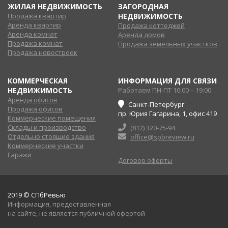
ЖИЛАЯ НЕДВИЖИМОСТЬ
ЗАГОРОДНАЯ
Продажа квартир
НЕДВИЖИМОСТЬ
Аренда квартир
Продажа коттеджей
Аренда комнат
Аренда домов
Продажа комнат
Продажа земельных участков
Продажа новостроек
КОММЕРЧЕСКАЯ
ИНФОРМАЦИЯ ДЛЯ СВЯЗИ
НЕДВИЖИМОСТЬ
Работаем ПН-ПТ 10:00 – 19:00
Аренда офисов
Санкт-Петербург
Продажа офисов
пр. Юрия Гагарина, 1, офис 419
Коммерческие помещения
Склады и производство
(812) 320-75-94
Отдельно стоящие здания
office@spbreview.ru
Коммерческие участки
Гаражи
Договор оферты
2019 © СПбРевью
Информация, предоставленная
на сайте, не является публичной офертой