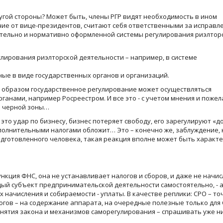
ругой стороны? Может быть, члены РГР видят необходимость в ином
чие от вице-президентов, считают себя ответственными за исправл
ательно и нормативно оформленной системы регулирования риэлтор
улирования риэлторской деятельности – например, в системе
ные в виде государственных органов и организаций.
 образом государственное регулирование может осуществляться
анами, например Росреестром. И все это - с учетом мнения и поже
и черной зоны…
это удар по бизнесу, бизнес потеряет свободу, его зарегулируют «д
ополнительными налогами обложит… Это – конечно же, заблуждение, 
подготовленного человека, такая реакция вполне может быть характе
ункция ФНС, она не устанавливает налогов и сборов, и даже не начис
дый субъект предпринимательской деятельности самостоятельно, - 
 начисления и собираемости - уплаты. В качестве реплики: СРО – то
огов – на содержание аппарата, на очередные полезные только для
принятия закона и механизмов саморегулирования – спрашивать уже н