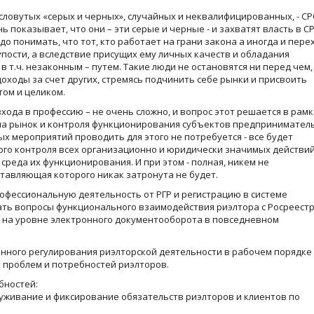
ресловутых «серых и черных», случайных и неквалифицированных, - СР
знь показывает, что они – эти серые и черные - и захватят власть в СР
адо понимать, что тот, кто работает на грани закона а иногда и пере
 глупости, а вследствие присущих ему личных качеств и обладания
 т.ч. незаконным – путем. Такие люди не остановятся ни перед чем,
оходы за счет других, стремясь подчинить себе рынки и присвоить
том и целиком.
хода в профессию – не очень сложно, и вопрос этот решается в рам
 на рынок и контроля функционирования субъектов предпринимател
х мероприятий проводить для этого не потребуется - все будет
ого контроля всех организационно и юридически значимых действи
 среда их функционирования. И при этом - полная, никем не
ставляющая которого никак затронута не будет.
рофессиональную деятельность от РГР и регистрацию в системе
ать вопросы функционального взаимодействия риэлтора с Росреестр
 на уровне электронного документооборота в повседневном
нного регулирования риэлторской деятельности в рабочем порядке
 проблем и потребностей риэлторов.
бностей:
луживание и фиксирование обязательств риэлторов и клиентов по