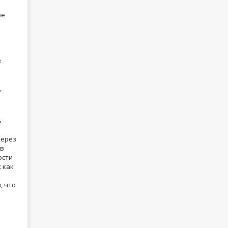
ре
в
,
я
ь
через
ов
ости
 как
, что