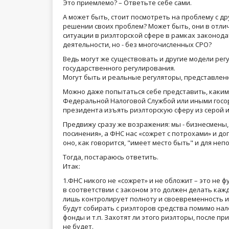
Это приемлемо? – Ответьте себе сами.
А может быть, стоит посмотреть на проблему с д
решении своих проблем? Может быть, они в отли
ситуации в риэлторской сфере в рамках законод
деятельности, но - без многочисленных СРО?
Ведь могут же существовать и другие модели рег
государственного регулирования.
Могут быть и реальные регуляторы, представлен
Можно даже попытаться себе представить, каким
Федеральной Налоговой Службой или иными госорг
президента изъять риэлторскую сферу из серой 
Предвижу сразу же возражения: мы - бизнесмены, 
посинения», а ФНС нас «сожрет с потрохами» и д
оно, как говорится, "имеет место быть" и для не
Тогда, постараюсь ответить.
Итак:
1.ФНС никого не «сожрет» и не обложит – это не ф
в соответствии с законом это должен делать каж
лишь контролирует полноту и своевременность их
будут собирать с риэлторов средства помимо нал
фонды и т.п. Захотят ли этого риэлторы, после 
не будет.