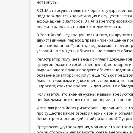
нотариусы…
В США это осуществляется через государственное
подтверждается квалификация и осуществляется 
ассоциацией риэлторов. В НАР зарегистрировано
реально работать на рынке недвижимости.
В Российской Федерации нет ни того, ни другого:
двухстадийный переход права - прекращение пре
лицензирования. Права на недвижимость регистр
условий – в т.ч. цены объекта – не является обя
Регистратор получает весь комплект документов 
супругов (даже не сособственников), договоров и 
выражающего волю к продаже объекта недвижимост
оказание риэлторских услуг, еще только предсто
бывают сложными и даже очень сложными, поэтом
широкого) спектра правовых дисциплин и обладан
Получается, что знания нужны, навыки требуются
необходимы, но их никто не проверяет, не оцени
И это для российских риэлторов – праздник? Но то
про существование серых и черных зон, и объявля
бесконтрольностью действий риэлторов? С укрыв
Предвосхищу утверждения, мол «все это не так и 
одной стороны – нервозность, суета, энергичные