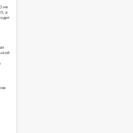
О не
О, а
ходит
ках
ьской
й
ом.