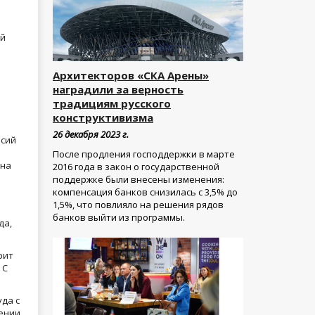
ой
Архитекторов «СКА Арены»
наградили за верность
традициям русского
конструктивизма
26 декабря 2023 г.
асий
После продления господдержки в марте
 на
2016 года в закон о государственной
поддержке были внесены изменения:
компенсация банков снизилась с 3,5% до
1,5%, что повлияло на решения рядов
банков выйти из программы.
да,
рит
 С
уда с
жении