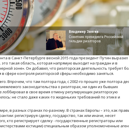
Владимир Звягин
Советник президента Российской
гильдии риэлторов
та в Санкт-Петербурге весной 2015 года президент Путин выразил
 это такая область, которая напрямую выходит на граждан и в
черной зоне». Он добавил, что риэлторская деятельность требует б
м в сфере контроля риэлторской сферы необходимо заняться.
о. Впрочем, что там полтора года, с 2002-го прошло уже полтора де
приемлемого законодательства о риэлторах, ни один из бывших
 же лоббировал в свое время отмену регулирующих риэлторскую
чилось: не стало даже каких-то жиденьких требований по этике и
ире, в разных странах по-разному. В странах Европы – это, как прав
нтии: регистрируя сделку, государство, так или иначе, несет
го, кто регистрирует сделку - государственные регистраторы или
инистерствами юстиции) специальным образом уполномоченные аген