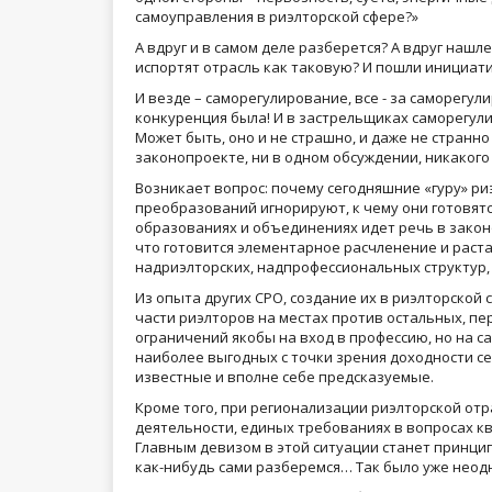
самоуправления в риэлторской сфере?»
А вдруг и в самом деле разберется? А вдруг нашл
испортят отрасль как таковую? И пошли инициат
И везде – саморегулирование, все - за саморегул
конкуренция была! И в застрельщиках саморегул
Может быть, оно и не страшно, и даже не странно
законопроекте, ни в одном обсуждении, никакого 
Возникает вопрос: почему сегодняшние «гуру» ри
преобразований игнорируют, к чему они готовят
образованиях и объединениях идет речь в закон
что готовится элементарное расчленение и раст
надриэлторских, надпрофессиональных структур
Из опыта других СРО, создание их в риэлторской
части риэлторов на местах против остальных, п
ограничений якобы на вход в профессию, но на с
наиболее выгодных с точки зрения доходности сек
известные и вполне себе предсказуемые.
Кроме того, при регионализации риэлторской от
деятельности, единых требованиях в вопросах к
Главным девизом в этой ситуации станет принцип –
как-нибудь сами разберемся… Так было уже неодн