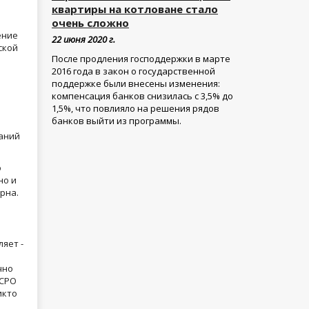
квартиры на котловане стало
очень сложно
ение
22 июня 2020 г.
ской
После продления господдержки в марте
2016 года в закон о государственной
поддержке были внесены изменения:
компенсация банков снизилась с 3,5% до
1,5%, что повлияло на решения рядов
банков выйти из программы.
ланий
о
но и
рна.
ляет -
а
чно
 СРО
икто