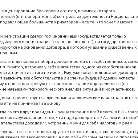
 лицензирование брокеров и агентов, в рамках которого
полный (в т.ч. оперативный) контроль их деятельности Национальн
 подавляющее большинство риэлторов – все те, кто хочет и может
 ни регистрации сделок госчиновниками (осуществляется только
дыдушего и регистрация "вновь возникшего"), ни государственного
ируются на основании договора, в котором указание существенных
зательным.
вплоть до полного набора доверенностей от сособственников, согл
т.п. Риэлтор, встречая у себя в агентстве одного из сособственников,
и, ничего из этого не имеет. Ему, уже после подписания договора
ит выяснить все обстоятельства и аспекты будущей сделки. Аспекты
у от риэлтора требуются серьезное знание определенного (но
ие навыками психологического анализа ситуаций и их участников.
, опыт приветствуется, душевные и человеческие качества, как всег
вает и не принимает за основу.
гда с чего вдруг президент – олицетворение всей власти в РФ – гово
ет во всеуслышание о том, что надо разобраться? А с чем или с кем?
ательством доходов? С устроенным ими для себя налоговым раем?
ерунда: а чего же теперь вдруг все спохватились, зашевелились, отк
 движения по законопроекту, а с другой – бодрые реляции о продви