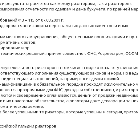
 и результаты расчетов как между риэлторами, так и риэлторов с
ормирования отчетности по сделкам и даже бухучета, по крайней ме
ваний ФЗ – 115 от 07.08.2001 г.;
надзором в части защиты персональных данных клиентов и иных
нами местного самоуправления, общественными организациями и пр. 
рмативных актов;
нирование и пр.
их технических решений, причем совместно с ФНС, Росреестром, ФСФМ
лную лояльность риэлторов, в том числе в виде отказа от утаивани
 соответствующего исполнения существующих законов и норм. Но вед
в виде специальных решений, например: все сделки с жилой
анами-физлицами в обязательном порядке проходят исключительно 
тановятся прозрачными для ФНС, доходы и собственников, и риэлтор
сляются и своевременно оплачиваются, деньги от продажи недвижим
 и их налоговые обязательства, а риэлторы даже декларации за них
томатическом режиме.
е более успешными те риэлторы, которые успешны и сегодня, притом
ссийской гильдии риэлторов