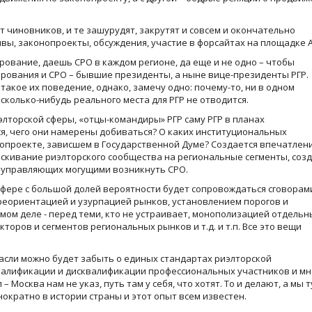
ет чиновников, и те зашурудят, закрутят и совсем и окончательно
ивы, законопроекты, обсуждения, участие в форсайтах на площадке
ирование, даешь СРО в каждом регионе, да еще и не одно – чтобы
ирования и СРО – бывшие президенты, а ныне вице-президенты РГР.
 такое их поведение, однако, замечу одно: почему-то, ни в одном
сколько-нибудь реального места для РГР не отводится.
элторской сферы, «отцы-командиры» РГР саму РГР в планах
ся, чего они намерены добиваться? О каких институциональных
опроекте, зависшем в Государственной Думе? Создается впечатлени
аскивание риэлторского сообщества на региональные сегменты, соз
, управляющих могущими возникнуть СРО.
 сфере с большой долей вероятности будет сопровождаться сговорам
ереориентацией и узурпацией рынков, установлением порогов и
амом деле - перед теми, кто не устраивает, монополизацией отдельн
торов и сегментов региональных рынков и т.д. и т.п. Все это вещи
расли можно будет забыть о единых стандартах риэлторской
валификации и дисквалификации профессиональных участников и мн.
 Москва нам не указ, путь там у себя, что хотят. То и делают, а мы т
ократно в истории страны и этот опыт всем известен.