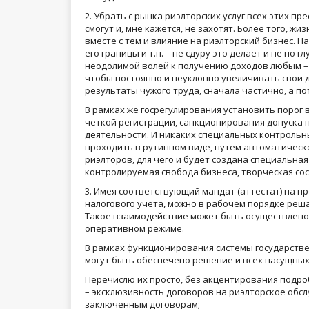
2. Убрать с рынка риэлторских услуг всех этих п
смогут и, мне кажется, не захотят. Более того, жи
вместе с тем и влияние на риэлторский бизнес. Н
его границы и т.п. – не сдуру это делает и не по
неодолимой волей к получению доходов любым – в
чтобы постоянно и неуклонно увеличивать свои д
результаты чужого труда, сначала частично, а по
В рамках же госрегулирования установить порог в
четкой регистрации, санкционирования допуска
деятельности. И никаких специальных контрольны
проходить в рутинном виде, путем автоматическ
риэлторов, для чего и будет создана специальная
контролируемая свобода бизнеса, творческая со
3. Имея соответствующий мандат (аттестат) на п
налогового учета, можно в рабочем порядке реш
Такое взаимодействие может быть осуществлено
оперативном режиме.
В рамках функционирования системы государстве
могут быть обеспечено решение и всех насущных
Перечислю их просто, без акцентирования подро
– эксклюзивность договоров на риэлторское обс
заключенным договорам;