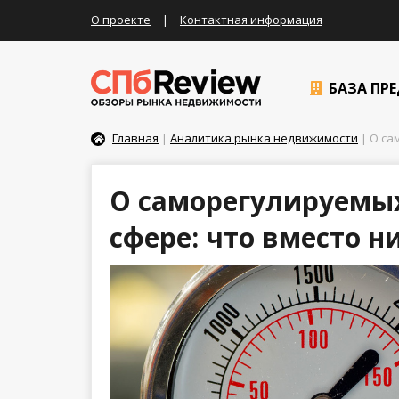
О проекте
|
Контактная информация
БАЗА ПР
Главная
|
Аналитика рынка недвижимости
| О са
О саморегулируемых
сфере: что вместо н