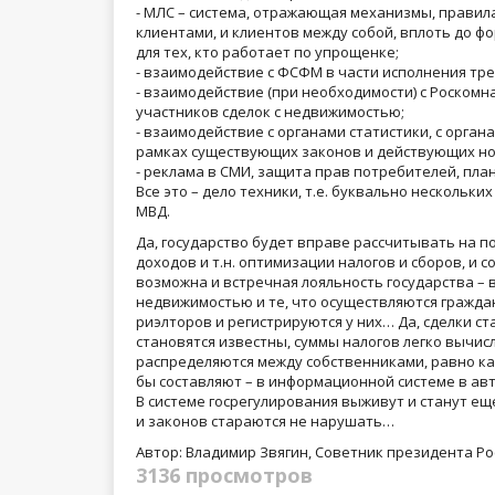
- МЛС – система, отражающая механизмы, правила
клиентами, и клиентов между собой, вплоть до ф
для тех, кто работает по упрощенке;
- взаимодействие с ФСФМ в части исполнения требо
- взаимодействие (при необходимости) с Роском
участников сделок с недвижимостью;
- взаимодействие с органами статистики, с орга
рамках существующих законов и действующих но
- реклама в СМИ, защита прав потребителей, пла
Все это – дело техники, т.е. буквально нескольк
МВД.
Да, государство будет вправе рассчитывать на по
доходов и т.н. оптимизации налогов и сборов, и
возможна и встречная лояльность государства – 
недвижимостью и те, что осуществляются гражд
риэлторов и регистрируются у них… Да, сделки с
становятся известны, суммы налогов легко вычи
распределяются между собственниками, равно как
бы составляют – в информационной системе в ав
В системе госрегулирования выживут и станут ещ
и законов стараются не нарушать…
Автор: Владимир Звягин, Советник президента Ро
3136 просмотров