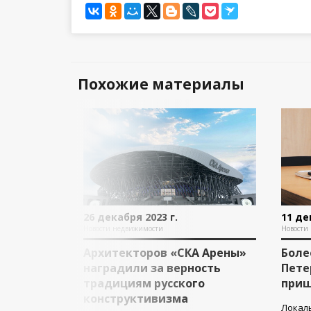
Похожие материалы
26 декабря 2023 г.
11 де
Новости недвижимости
Новости
Архитекторов «СКА Арены»
Боле
наградили за верность
Пете
традициям русского
приш
конструктивизма
Локаль