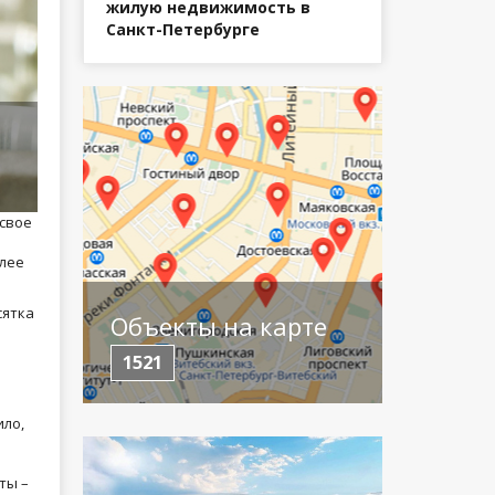
жилую недвижимость в
Санкт-Петербурге
 свое
олее
сятка
Объекты на карте
1521
ило,
ты –