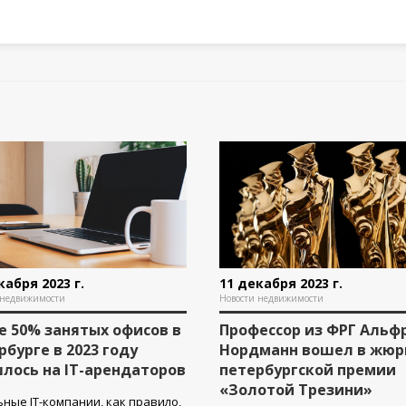
кабря 2023 г.
11 декабря 2023 г.
 недвижимости
Новости недвижимости
е 50% занятых офисов в
Профессор из ФРГ Альф
рбурге в 2023 году
Нордманн вошел в жюр
лось на IT-арендаторов
петербургской премии
«Золотой Трезини»
ные IT-компании, как правило,