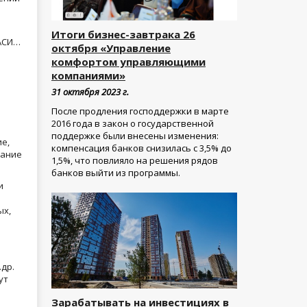
Итоги бизнес-завтрака 26
 АСИ…
октября «Управление
комфортом управляющими
компаниями»
31 октября 2023 г.
После продления господдержки в марте
2016 года в закон о государственной
поддержке были внесены изменения:
е,
компенсация банков снизилась с 3,5% до
дание
1,5%, что повлияло на решения рядов
банков выйти из программы.
и
ых,
др.
ут
Зарабатывать на инвестициях в