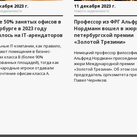
кабря 2023 г.
11 декабря 2023 г.
 недвижимости
Новости недвижимости
е 50% занятых офисов в
Профессор из ФРГ Альф
рбурге в 2023 году
Нордманн вошел в жюр
лось на IT-арендаторов
петербургской премии
«Золотой Трезини»
ные IT-компании, как правило,
ают помещения в бизнес-
Немецкий профессор философи
х класса В (более 90%
Альфред Нордманн присоедини
ванных площадей), тогда как
жюри Международной премии
народные игроки отдавали
«Золотой Трезини». Об этом со
чтение офисам класса А.
председатель оргкомитета пр
Павел Черняков.