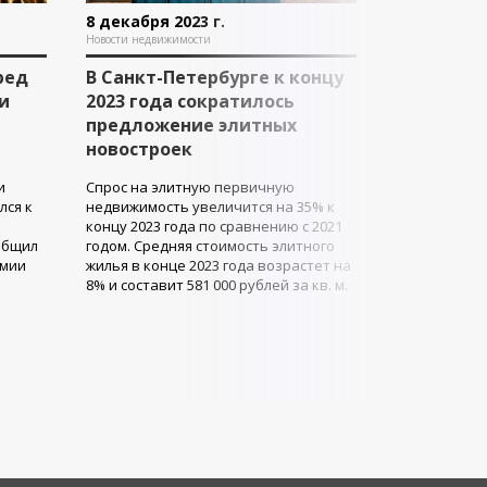
8 декабря 2023 г.
Новости недвижимости
ред
В Санкт-Петербурге к концу
и
2023 года сократилось
предложение элитных
новостроек
и
Спрос на элитную первичную
лся к
недвижимость увеличится на 35% к
концу 2023 года по сравнению с 2021
общил
годом. Средняя стоимость элитного
емии
жилья в конце 2023 года возрастет на
8% и составит 581 000 рублей за кв. м.