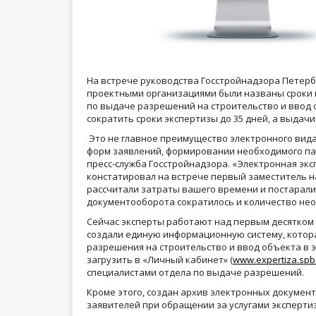
На встрече руководства Госстройнадзора Петерб
проектными организациями были названы сроки 
по выдаче разрешений на строительство и ввод 
сократить сроки экспертизы до 35 дней, а выдач
Это не главное преимущество электронного вида 
форм заявлений, формировании необходимого па
пресс-служба Госстройнадзора. «Электронная экс
констатировал на встрече первый заместитель на
рассчитали затраты вашего времени и постарали
документооборота сократилось и количество не
Сейчас эксперты работают над первым десятком 
создали единую информационную систему, котор
разрешения на строительство и ввод объекта в 
загрузить в «Личный кабинет» (
www.expertiza.spb
специалистами отдела по выдаче разрешений.
Кроме этого, создан архив электронных докумен
заявителей при обращении за услугами эксперти