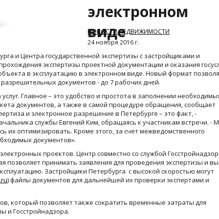
электронном
виде
НОВОСТИ НЕДВИЖИМОСТИ
24 ноября 2016 г.
урга и Центра государственной экспертизы с застройщиками и
прохождения экспертизы проектной документации и оказания госус
объекта в эксплуатацию в электронном виде. Новый формат позвол
и разрешительных документов - до 7 рабочих дней.
услуг. Главное – это удобство и простота в заполнении необходимы
кета документов, а также в самой процедуре обращения, сообщает
пертиза и электронное разрешение в Петербурге – это факт, -
чальника службы Евгений Ким, обращаясь к участникам встречи. - 
сь их оптимизировать. Кроме этого, за счет межведомственного
обходимых документов».
электронных проектов. Центр совместно со службой Госстройнадзор
ая позволяет принимать заявления для проведения экспертизы и в
эксплуатацию. Застройщики Петербурга c высокой скоростью могут
.ru
) файлы документов для дальнейшей их проверки экспертами и
тов, который позволяет также сократить временные затраты для
зы и Госстройнадзора.