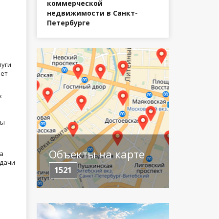
коммерческой
недвижимости в Санкт-
Петербурге
луги
яет
х
Мы
Объекты на карте
а
ыдачи
1521