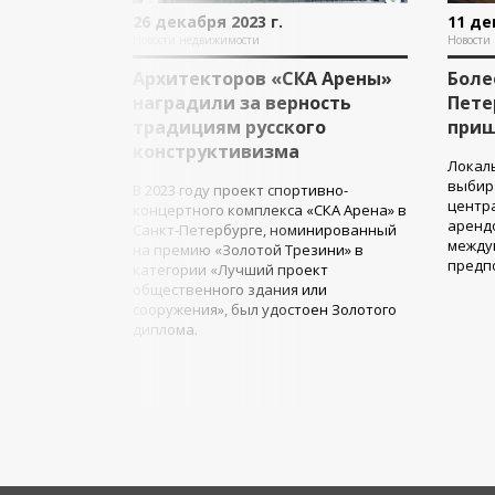
26 декабря 2023 г.
11 де
Новости недвижимости
Новости
Архитекторов «СКА Арены»
Боле
наградили за верность
Пете
традициям русского
приш
конструктивизма
Локаль
выбир
В 2023 году проект спортивно-
центра
концертного комплекса «СКА Арена» в
арендо
Санкт-Петербурге, номинированный
между
на премию «Золотой Трезини» в
предпо
категории «Лучший проект
общественного здания или
сооружения», был удостоен Золотого
диплома.