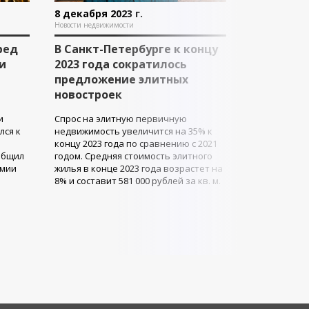
8 декабря 2023 г.
Новости недвижимости
ред
В Санкт-Петербурге к концу
и
2023 года сократилось
предложение элитных
новостроек
и
Спрос на элитную первичную
лся к
недвижимость увеличится на 35% к
концу 2023 года по сравнению с 2021
общил
годом. Средняя стоимость элитного
емии
жилья в конце 2023 года возрастет на
8% и составит 581 000 рублей за кв. м.