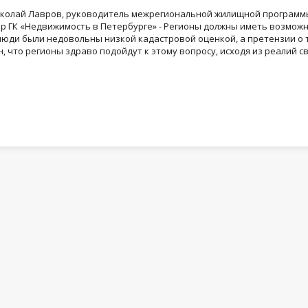
т Николай Лавров, руководитель межрегиональной жилищной программ
р ГК «Недвижимость в Петербурге» - Регионы должны иметь возмож
люди были недовольны низкой кадастровой оценкой, а претензии о 
, что регионы здраво подойдут к этому вопросу, исходя из реалий с