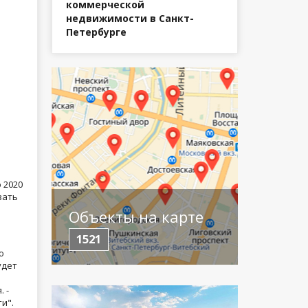
коммерческой
недвижимости в Санкт-
Петербурге
 2020
вать
Объекты на карте
1521
ю
удет
 -
и".