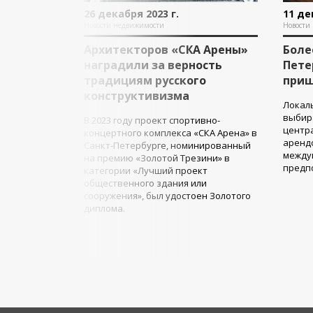
26 декабря 2023 г.
11 де
Новости недвижимости
Новости
Архитекторов «СКА Арены»
Боле
наградили за верность
Пете
традициям русского
приш
конструктивизма
Локаль
выбир
В 2023 году проект спортивно-
центра
концертного комплекса «СКА Арена» в
арендо
Санкт-Петербурге, номинированный
между
на премию «Золотой Трезини» в
предпо
категории «Лучший проект
общественного здания или
сооружения», был удостоен Золотого
диплома.