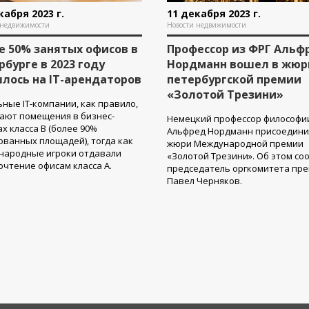
кабря 2023 г.
11 декабря 2023 г.
 недвижимости
Новости недвижимости
е 50% занятых офисов в
Профессор из ФРГ Альф
рбурге в 2023 году
Нордманн вошел в жюр
лось на IT-арендаторов
петербургской премии
«Золотой Трезини»
ные IT-компании, как правило,
ают помещения в бизнес-
Немецкий профессор философи
х класса В (более 90%
Альфред Нордманн присоедини
ванных площадей), тогда как
жюри Международной премии
народные игроки отдавали
«Золотой Трезини». Об этом со
чтение офисам класса А.
председатель оргкомитета пр
Павел Черняков.