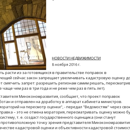
НОВОСТИ НЕДВИЖИМОСТИ
8 ноября 2016 г.
ь расти из-за готовящихся в правительстве поправок в
ующий сейчас закон запрещает увеличивать кадастровую оценку до
ает смягчить запрет: разрешить регионам самим решать, пересматри
е чаще чем раз в три года и не реже чем раз в пять лет).
дставителя Минэкономразвития, сообщает, что проект поправок
ботан и отправлен на доработку в аппарат кабинета министров.
мораторий на пересмотр оценки", - передал "Ведомостям" через сво
правка – это не отмена моратория, пересматривать оценку можно б
систему, т. е. создаст государственного оценщика (они станут
та противоположную точку зрения представителя Минэкономразвития.
ачестве кадастровой оценки и объективности кадастровой стоимост