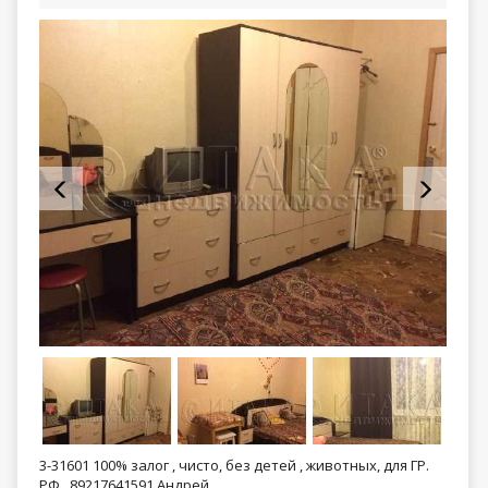
3-31601 100% залог , чисто, без детей , животных, для ГР.
РФ., 89217641591 Андрей.