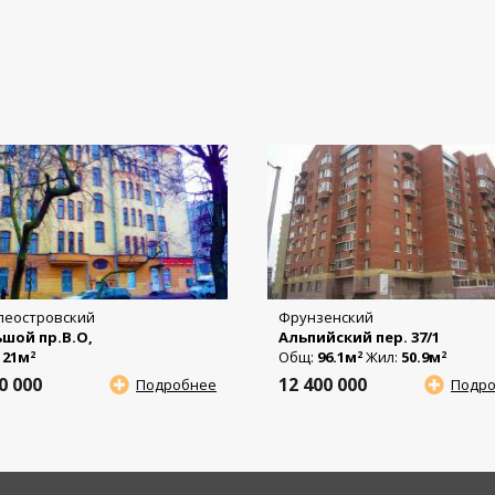
леостровский
Фрунзенский
шой пр.В.О,
Альпийский пер. 37/1
:
21м
Общ:
96.1м
Жил:
50.9м
2
2
2
50 000
12 400 000
Подробнее
Подр