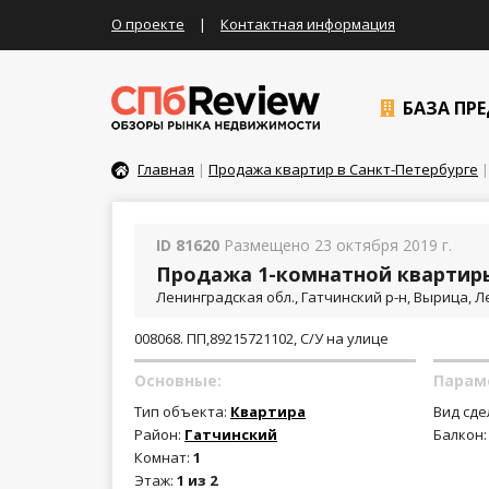
О проекте
|
Контактная информация
БАЗА ПР
Главная
|
Продажа квартир в Санкт-Петербурге
|
ID 81620
Размещено 23 октября 2019 г.
Продажа 1-комнатной квартиры
Ленинградская обл., Гатчинский р-н, Вырица, 
008068. ПП,89215721102, С/У на улице
Основные:
Парам
Тип объекта:
Квартира
Вид сде
Район:
Гатчинский
Балкон
Комнат:
1
Этаж:
1 из 2