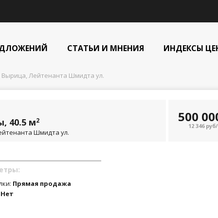
ЕДЛОЖЕНИЙ
СТАТЬИ И МНЕНИЯ
ИНДЕКСЫ ЦЕ
 Вырица, Лейтенанта Шмидта ул.
500 0
, 40.5 м
2
12 346 руб
Лейтенанта Шмидта ул.
етры:
лки:
Прямая продажа
:
Нет