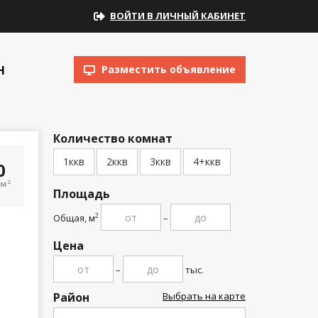
ВОЙТИ В ЛИЧНЫЙ КАБИНЕТ
Н
Разместить объявление
Количество комнат
1ккв
2ккв
3ккв
4+ккв
00
/м
2
Площадь
Общая, м
–
2
Цена
–
тыс.
Район
Выбрать на карте