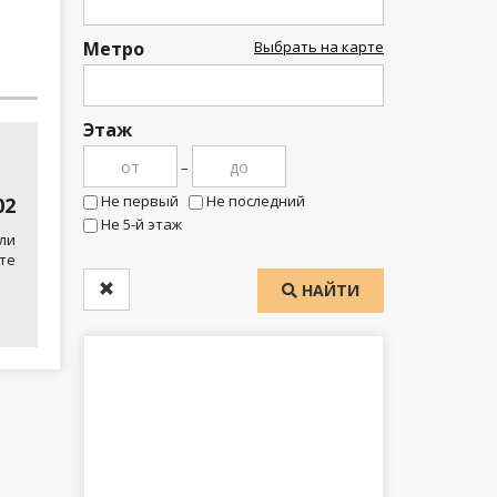
Метро
Выбрать на карте
Этаж
–
Не первый
Не последний
02
Не 5-й этаж
ли
те
НАЙТИ