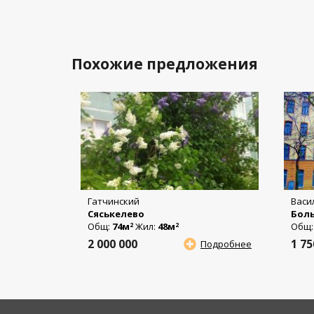
Похожие предложения
Гатчинский
Васи
Сяськелево
Боль
Общ:
74м
Жил:
48м
Общ
2
2
2 000 000
1 7
Подробнее