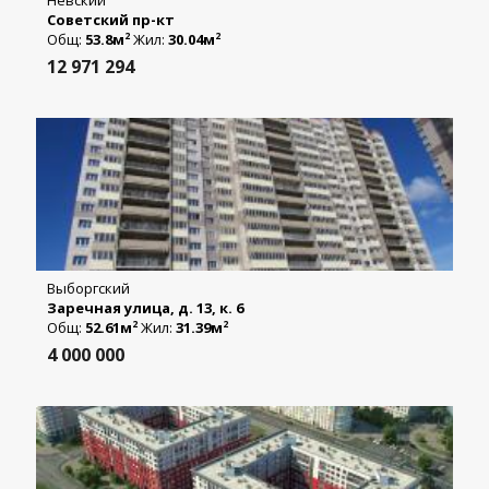
Советский пр-кт
Общ:
53.8м
Жил:
30.04м
2
2
12 971 294
Выборгский
Заречная улица, д. 13, к. 6
Общ:
52.61м
Жил:
31.39м
2
2
4 000 000