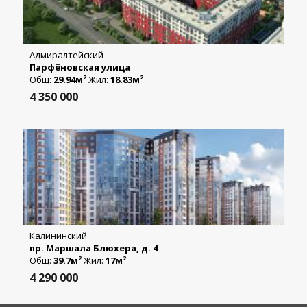
Адмиралтейский
Парфёновская улица
Общ:
29.94м
Жил:
18.83м
2
2
4 350 000
Калининский
пр. Маршала Блюхера, д. 4
Общ:
39.7м
Жил:
17м
2
2
4 290 000