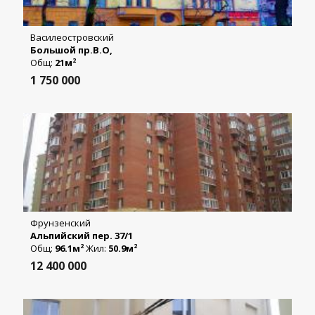
Василеостровский
Большой пр.В.О,
Общ:
21м
2
1 750 000
Фрунзенский
Альпийский пер. 37/1
Общ:
96.1м
Жил:
50.9м
2
2
12 400 000