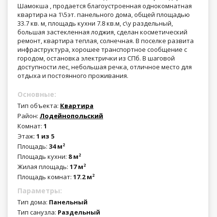
Шамокша , продается благоустроенная однокомнатная
квартира на 1\5эт. панельного дома, общей площадью
33.7 кв. м, площадь кухни 7.8 кв.м, с\у раздельный,
большая застекленная лоджия, сделан косметический
ремонт, квартира теплая, солнечная. В поселке развита
инфраструктура, хорошее транспортное сообщение с
городом, остановка электрички из СПб. В шаговой
доступности лес, небольшая речка, отличное место для
отдыха и постоянного проживания.
Основные:
Тип объекта:
Квартира
Район:
Лодейнопольский
Комнат:
1
Этаж:
1 из 5
Площадь:
34 м
2
Площадь кухни:
8 м
2
Жилая площадь:
17 м
2
Площадь комнат:
17.2 м
2
Параметры:
Тип дома:
Панельный
Тип санузла:
Раздельный