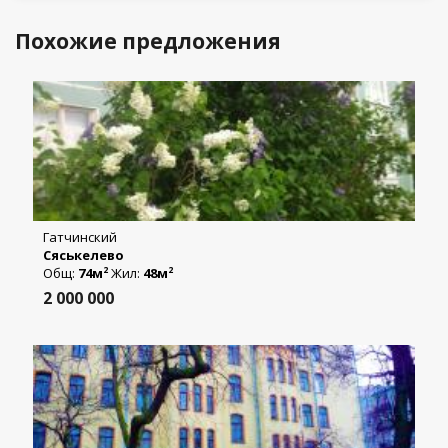
Похожие предложения
Гатчинский
Сяськелево
Общ:
74м
Жил:
48м
2
2
2 000 000