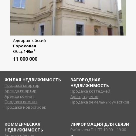
Адмиралтейский
Гороховая
Общ:
140м
2
11 000 000
ЖИЛАЯ НЕДВИЖИМОСТЬ
ЗАГОРОДНАЯ
Продажа квартир
НЕДВИЖИМОСТЬ
Аренда квартир
Продажа коттеджей
Аренда комнат
Аренда домов
Продажа комнат
Продажа земельных участков
Продажа новостроек
КОММЕРЧЕСКАЯ
ИНФОРМАЦИЯ ДЛЯ СВЯЗИ
НЕДВИЖИМОСТЬ
Работаем ПН-ПТ 10:00 – 19:00
Аренда офисов