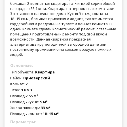
большая 2-комнатная квартира гатчинской серии общей
площадью 55,1 кв.м. Квартира на первом высоком этаже
3-х этажного панельного дома. Кухня 9 кв.м., комнаты
18+15 кв.м., большая прихожая и лоджия, так же имеется
гардеробная и раздельные туалет и ванная комната. В
одной комнате сделан косметический ремонт, остальные
помещения подготовлены к ремонту под свой вкус и
возможности. Данная квартира прекрасная
альтернатива круглогодичной загородной даче или
постоянному проживанию на свежем воздухе пожилых
людей.
Основные:
Тип объекта:
Квартира
Район:
Приозерский
Комнат:
2
Этаж:
1 из 3
Площадь:
55 м
2
Площадь кухни:
9 м
2
Жилая площадь:
33 м
2
Площадь комнат:
18+15 м
2
Параметры: