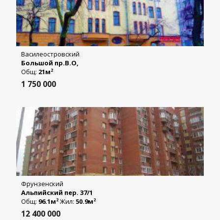
Василеостровский
Большой пр.В.О,
Общ:
21м
2
1 750 000
Фрунзенский
Альпийский пер. 37/1
Общ:
96.1м
Жил:
50.9м
2
2
12 400 000