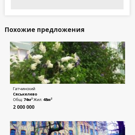
Похожие предложения
Гатчинский
Сяськелево
Общ:
74м
Жил:
48м
2
2
2 000 000