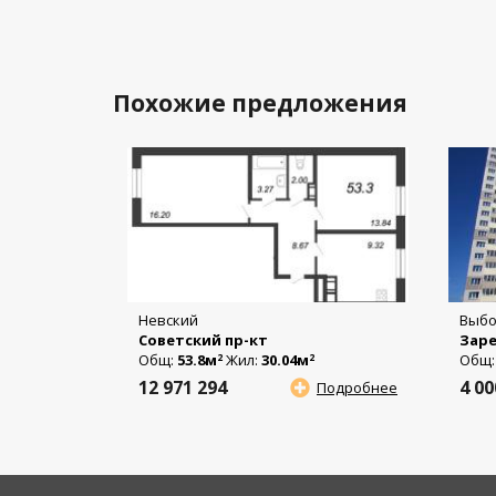
Похожие предложения
Невский
Выбо
Советский пр-кт
Заре
Общ:
53.8м
Жил:
30.04м
Общ
2
2
12 971 294
4 0
Подробнее