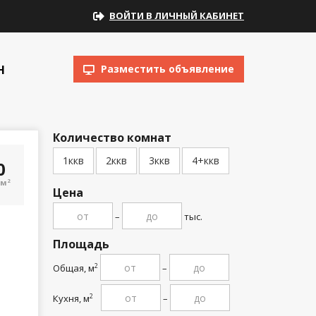
ВОЙТИ В ЛИЧНЫЙ КАБИНЕТ
Н
Разместить объявление
Количество комнат
1ккв
2ккв
3ккв
4+ккв
00
/м
2
Цена
–
тыс.
Площадь
Общая, м
–
2
Кухня, м
–
2