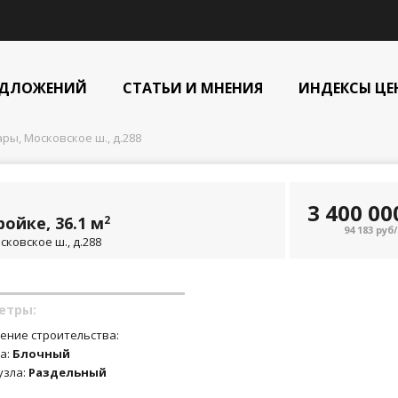
ЕДЛОЖЕНИЙ
СТАТЬИ И МНЕНИЯ
ИНДЕКСЫ ЦЕ
ы, Московское ш., д.288
3 400 0
ойке, 36.1 м
2
94 183 руб
ковское ш., д.288
етры:
ение строительства:
а:
Блочный
узла:
Раздельный