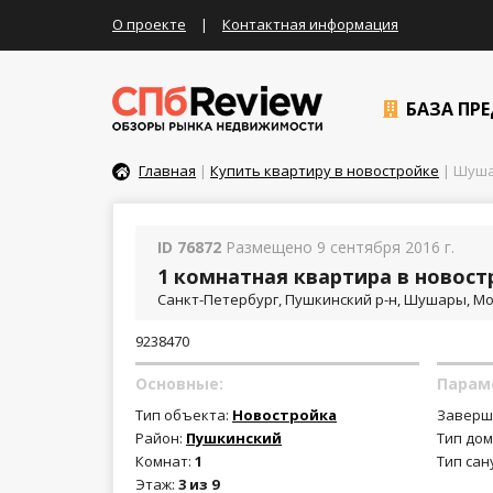
О проекте
|
Контактная информация
БАЗА ПР
Главная
|
Купить квартиру в новостройке
| Шушар
ID 76872
Размещено 9 сентября 2016 г.
1 комнатная квартира в новостр
Санкт-Петербург, Пушкинский р-н, Шушары, Мос
9238470
Основные:
Парам
Тип объекта:
Новостройка
Заверш
Район:
Пушкинский
Тип дом
Комнат:
1
Тип сан
Этаж:
3 из 9