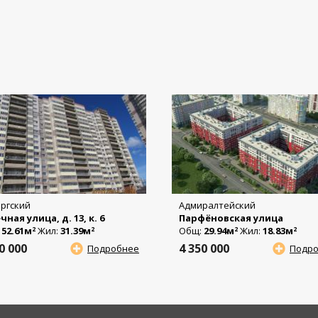
ргский
Адмиралтейский
чная улица, д. 13, к. 6
Парфёновская улица
:
52.61м
Жил:
31.39м
Общ:
29.94м
Жил:
18.83м
2
2
2
2
00 000
4 350 000
Подробнее
Подр