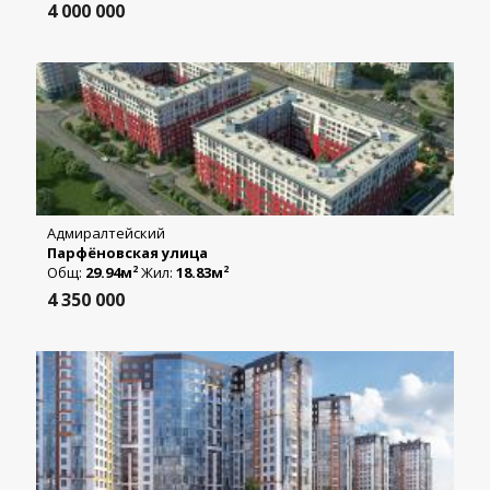
4 000 000
Адмиралтейский
Парфёновская улица
Общ:
29.94м
Жил:
18.83м
2
2
4 350 000