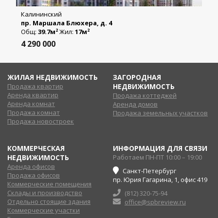
Калининский
пр. Маршала Блюхера, д. 4
Общ:
39.7м
Жил:
17м
2
2
4 290 000
ЖИЛАЯ НЕДВИЖИМОСТЬ
ЗАГОРОДНАЯ
Продажа квартир
НЕДВИЖИМОСТЬ
Аренда квартир
Продажа коттеджей
Аренда комнат
Аренда домов
Продажа комнат
Продажа земельных участков
Продажа новостроек
КОММЕРЧЕСКАЯ
ИНФОРМАЦИЯ ДЛЯ СВЯЗИ
НЕДВИЖИМОСТЬ
Работаем ПН-ПТ 10:00 – 19:00
Аренда офисов
Санкт-Петербург
Продажа офисов
пр. Юрия Гагарина, 1, офис 419
Коммерческие помещения
Склады и производство
(812) 320-75-94
Отдельно стоящие здания
office@spbreview.ru
Коммерческие участки