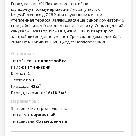
Евродвушкав ЖК Покровские горки* по
юр.адресу:г.Коммунар,массив Ижора, участок
№1,ул.Весенняя д.7 18,2кв.м с кухонным местом +
утепленная терасса ,являющаяся еще одной комнатой-16
кв.м , c большим балконом во всю терассу .Совмещенный
санузел -3,8кв.м,прихожая 3,5кв.м . Таких квартир от
застройщиков давно уже нет.Срок сдачи дома -декабрь
2014г.От м.Купчино 30мин ,ж/д ст.Павловск 10мин.
Основные:
Тип объекта:
Новостройка
Район:
Гатчинский
Комнат:
2
Этаж:
2 из 3
Площадь:
42 м
2
Площадь комнат:
16+18.2 м
2
Параметры:
Завершение строительства:
Тип дома:
Кирпичный
Тип санузла:
Совмещенный