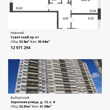
Невский
Советский пр-кт
Общ:
53.8м
Жил:
30.04м
2
2
12 971 294
Выборгский
Заречная улица, д. 13, к. 6
Общ:
52.61м
Жил:
31.39м
2
2