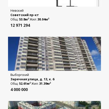
Невский
Советский пр-кт
Общ:
53.8м
Жил:
30.04м
2
2
12 971 294
Выборгский
Заречная улица, д. 13, к. 6
Общ:
52.61м
Жил:
31.39м
2
2
4 000 000