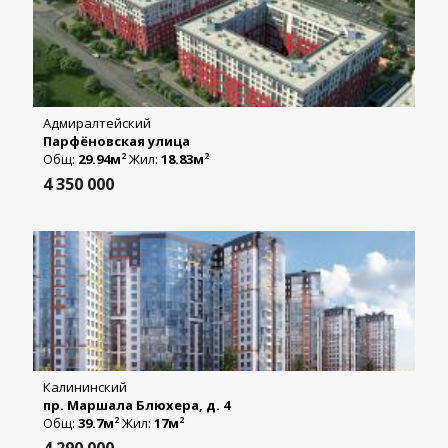
Адмиралтейский
Парфёновская улица
Общ:
29.94м
Жил:
18.83м
2
2
4 350 000
Калининский
пр. Маршала Блюхера, д. 4
Общ:
39.7м
Жил:
17м
2
2
4 290 000