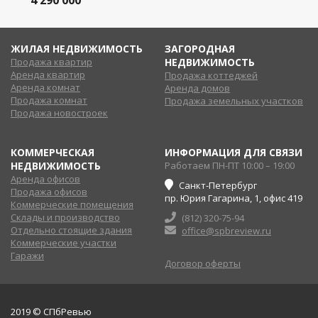
ЖИЛАЯ НЕДВИЖИМОСТЬ
ЗАГОРОДНАЯ
Продажа квартир
НЕДВИЖИМОСТЬ
Аренда квартир
Продажа коттеджей
Аренда комнат
Аренда домов
Продажа комнат
Продажа земельных участков
Продажа новостроек
КОММЕРЧЕСКАЯ
ИНФОРМАЦИЯ ДЛЯ СВЯЗИ
НЕДВИЖИМОСТЬ
Работаем ПН-ПТ 10:00 – 19:00
Аренда офисов
Санкт-Петербург
Продажа офисов
пр. Юрия Гагарина, 1, офис 419
Коммерческие помещения
Склады и производство
(812) 320-75-94
Отдельно стоящие здания
office@spbreview.ru
Коммерческие участки
Гаражи
Договор оферты
2019 © СПбРевью