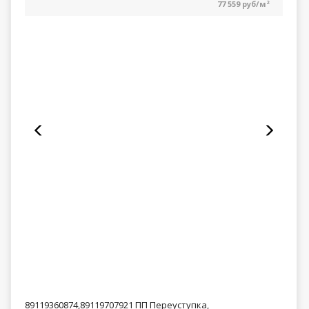
77 559 руб/м
2
89119360874,89119707921 ПП Переуступка,