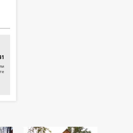
41
ли
те