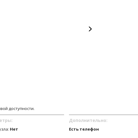
овой доступности.
етры:
Дополнительно:
узла:
Нет
Есть телефон