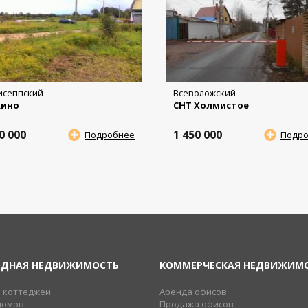
исеппский
Всеволожский
кино
СНТ Холмистое
00 000
1 450 000
Подробнее
Подр
ОДНАЯ НЕДВИЖИМОСТЬ
КОММЕРЧЕСКАЯ НЕДВИЖИМ
 коттеджей
Аренда офисов
домов
Продажа офисов