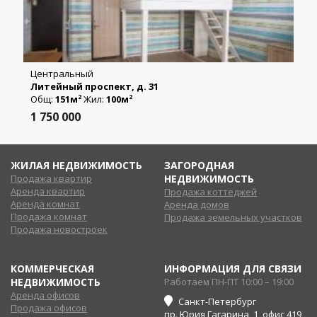
Центральный
Литейный проспект, д. 31
Общ:
151м
Жил:
100м
2
2
1 750 000
ЖИЛАЯ НЕДВИЖИМОСТЬ
ЗАГОРОДНАЯ
Продажа квартир
НЕДВИЖИМОСТЬ
Аренда квартир
Продажа коттеджей
Аренда комнат
Аренда домов
Продажа комнат
Продажа земельных участков
Продажа новостроек
КОММЕРЧЕСКАЯ
ИНФОРМАЦИЯ ДЛЯ СВЯЗИ
НЕДВИЖИМОСТЬ
Работаем ПН-ПТ 10:00 – 19:00
Аренда офисов
Санкт-Петербург
Продажа офисов
пр. Юрия Гагарина, 1, офис 419