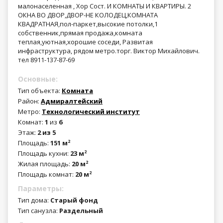
малонаселенная , Хор Сост. И КОМНАТЫ И КВАРТИРЫ. 2
ОКНА ВО ДВОР,ДВОР-НЕ КОЛОДЕЦ,КОМНАТА
КВАДРАТНАЯ,пол-паркет,высокие потолки,1
собственник,прямая продажа,комната
теплая,уютная,хорошие соседи, Развитая
инфраструктура, рядом метро.торг. Виктор Михайлович.
тел 8911-137-87-69
Основные:
Тип объекта:
Комната
Район:
Адмиралтейский
Метро:
Технологический институт
Комнат:
1
из
6
Этаж:
2 из 5
Площадь:
151 м
2
Площадь кухни:
23 м
2
Жилая площадь:
20 м
2
Площадь комнат:
20 м
2
Параметры:
Тип дома:
Старый фонд
Тип санузла:
Раздельный