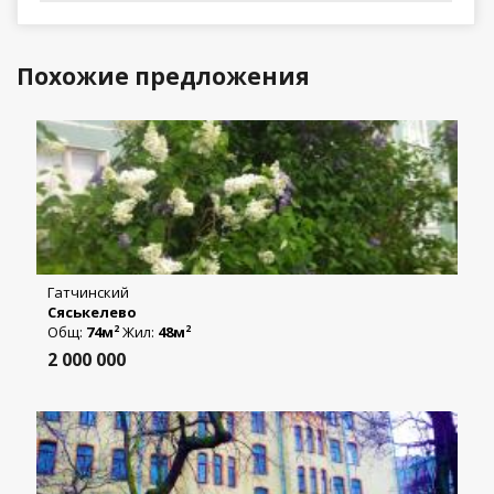
Похожие предложения
Гатчинский
Сяськелево
Общ:
74м
Жил:
48м
2
2
2 000 000