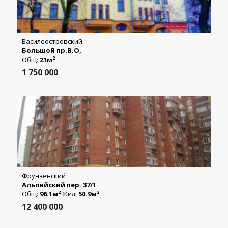
Василеостровский
Большой пр.В.О,
Общ:
21м
2
1 750 000
Фрунзенский
Альпийский пер. 37/1
Общ:
96.1м
Жил:
50.9м
2
2
12 400 000