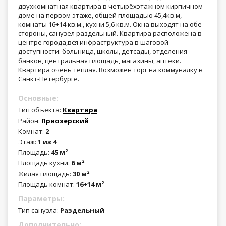
двухкомнатная квартира в четырёхэтажном кирпичном
доме на первом этаже, общей площадью 45,4кв.м,
комнаты 16+14 кв.м., кухни 5,6 кв.м. Окна выходят на обе
стороны, санузел раздельный. Квартира расположена в
центре города,вся инфраструктура в шаговой
доступности: больница, школы, детсады, отделения
банков, центральная площадь, магазины, аптеки.
Квартира очень теплая. Возможен торг на коммуналку в
Санкт-Петербурге.
Основные:
Тип объекта:
Квартира
Район:
Приозерский
Комнат:
2
Этаж:
1 из 4
Площадь:
45 м
2
Площадь кухни:
6 м
2
Жилая площадь:
30 м
2
Площадь комнат:
16+14 м
2
Параметры:
Тип санузла:
Раздельный
Дополнительно: