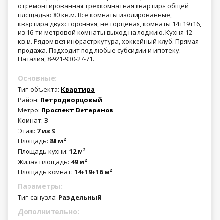
отремонтированная трехкомнатная квартира общей
площадью 80 кв.м. Все комнаты изолированные,
квартира двухсторонняя, не торцевая, комнаты 14+19+16,
из 16-ти метровой комнаты выход на лоджию. Кухня 12
кв.м. Рядом вся инфрастркутура, хоккейный клуб. Прямая
продажа. Подходит под любые субсидии и ипотеку.
Наталия, 8-921-930-27-71.
Основные:
Тип объекта:
Квартира
Район:
Петродворцовый
Метро:
Проспект Ветеранов
Комнат:
3
Этаж:
7 из 9
Площадь:
80 м
2
Площадь кухни:
12 м
2
Жилая площадь:
49 м
2
Площадь комнат:
14+19+16 м
2
Параметры:
Тип санузла:
Раздельный
Дополнительно: