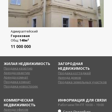
Адмиралтейский
Гороховая
Общ:
140м
2
11 000 000
ЖИЛАЯ НЕДВИЖИМОСТЬ
ЗАГОРОДНАЯ
Продажа квартир
НЕДВИЖИМОСТЬ
Аренда квартир
Продажа коттеджей
Аренда комнат
Аренда домов
Продажа комнат
Продажа земельных участков
Продажа новостроек
КОММЕРЧЕСКАЯ
ИНФОРМАЦИЯ ДЛЯ СВЯЗИ
НЕДВИЖИМОСТЬ
Работаем ПН-ПТ 10:00 – 19:00
Аренда офисов
Санкт-Петербург