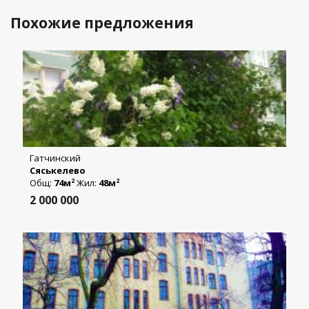
Похожие предложения
Гатчинский
Сяськелево
Общ:
74м
Жил:
48м
2
2
2 000 000