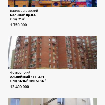
Василеостровский
Большой пр.В.О,
Общ:
21м
2
1 750 000
Фрунзенский
Альпийский пер. 37/1
Общ:
96.1м
Жил:
50.9м
2
2
12 400 000