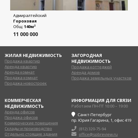
Адмиралтейский
Гороховая
Общ:
140м
2
11 000 000
ЖИЛАЯ НЕДВИЖИМОСТЬ
ЗАГОРОДНАЯ
Продажа квартир
НЕДВИЖИМОСТЬ
Аренда квартир
Продажа коттеджей
Аренда комнат
Аренда домов
Продажа комнат
Продажа земельных участков
Продажа новостроек
КОММЕРЧЕСКАЯ
ИНФОРМАЦИЯ ДЛЯ СВЯЗИ
НЕДВИЖИМОСТЬ
Работаем ПН-ПТ 10:00 – 19:00
Аренда офисов
Санкт-Петербург
Продажа офисов
пр. Юрия Гагарина, 1, офис 419
Коммерческие помещения
Склады и производство
(812) 320-75-94
Отдельно стоящие здания
office@spbreview.ru