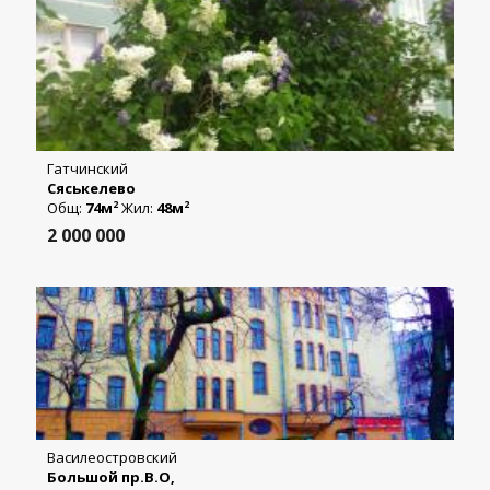
Гатчинский
Сяськелево
Общ:
74м
Жил:
48м
2
2
2 000 000
Василеостровский
Большой пр.В.О,