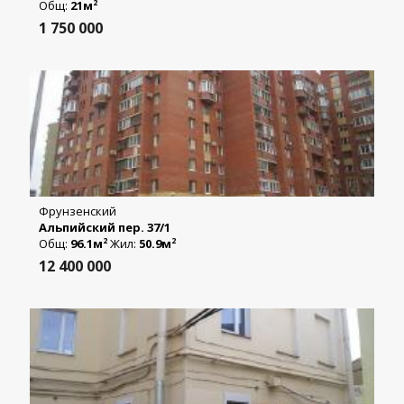
Общ:
21м
2
1 750 000
Фрунзенский
Альпийский пер. 37/1
Общ:
96.1м
Жил:
50.9м
2
2
12 400 000