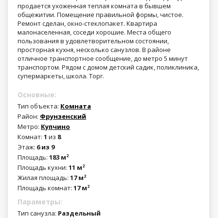
продается ухоженная теплая комната в бывшем
общежитии. Помещение правильной формы, чистое.
Ремонт сделан, окно-стеклопакет. Квартира
малонаселенная, соседи хорошие. Места общего
пользования в удовлетворительном состоянии,
просторная кухня, несколько санузлов. В районе
отличное транспортное сообщение, до метро 5 минут
транспортом. Рядом с домом детский садик, поликлиника,
супермаркеты, школа. Торг.
Основные:
Тип объекта:
Комната
Район:
Фрунзенский
Метро:
Купчино
Комнат:
1
из
8
Этаж:
6 из 9
Площадь:
183 м
2
Площадь кухни:
11 м
2
Жилая площадь:
17 м
2
Площадь комнат:
17 м
2
Параметры:
Тип санузла:
Раздельный