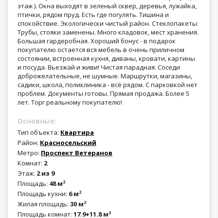
этаж ). Окна выходят в зеленый сквер, деревья, лужайка,
птички, рядом пруд. Есть где погулять. Тишина и
спокойствие. Экологически чистый район. Стеклопакеты.
Трубы, стояки заменены. Много кладовок, мест хранения.
Большая гардеробная. Хороший бонус - в подарок
покупателю остается вся мебель в очень приличном
состоянии, встроенная кухня, диваны, кровати, картины
и посуда. Вьезжай и живи! Чистая парадная. Соседи
доброжелательные, не шумные. Маршрутки, магазины,
садики, школа, поликлиника - всё рядом. С парковкой нет
проблем. Документы готовы. Прямая продажа. Более 5
лет. Торг реальному покупателю!
Основные:
Тип объекта:
Квартира
Район:
Красносельский
Метро:
Проспект Ветеранов
Комнат:
2
Этаж:
2 из 9
Площадь:
48 м
2
Площадь кухни:
6 м
2
Жилая площадь:
30 м
2
Площадь комнат:
17.9+11.8 м
2