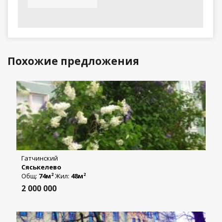
Похожие предложения
Гатчинский
Сяськелево
Общ:
74м
Жил:
48м
2
2
2 000 000