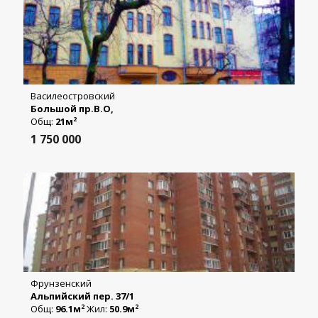
Василеостровский
Большой пр.В.О,
Общ:
21м
2
1 750 000
Фрунзенский
Альпийский пер. 37/1
Общ:
96.1м
Жил:
50.9м
2
2