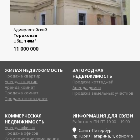
Адмиралтейский
Гороховая
Общ:
140м
2
11 000 000
ЖИЛАЯ НЕДВИЖИМОСТЬ
ЗАГОРОДНАЯ
Продажа квартир
НЕДВИЖИМОСТЬ
Аренда квартир
Продажа коттеджей
Аренда комнат
Аренда домов
Продажа комнат
Продажа земельных участков
Продажа новостроек
КОММЕРЧЕСКАЯ
ИНФОРМАЦИЯ ДЛЯ СВЯЗИ
НЕДВИЖИМОСТЬ
Работаем ПН-ПТ 10:00 – 19:00
Аренда офисов
Санкт-Петербург
Продажа офисов
пр. Юрия Гагарина, 1, офис 419
Коммерческие помещения