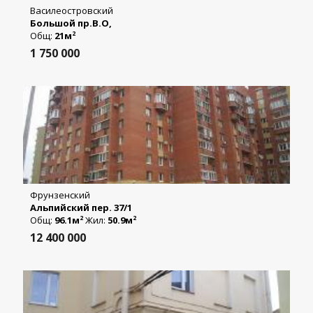
Василеостровский
Большой пр.В.О,
Общ:
21м
2
1 750 000
Фрунзенский
Альпийский пер. 37/1
Общ:
96.1м
Жил:
50.9м
2
2
12 400 000