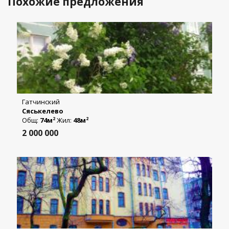
Похожие предложения
Гатчинский
Сяськелево
Общ:
74м
Жил:
48м
2
2
2 000 000