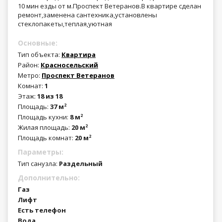
10 мин езды от м.Проспект Ветеранов.В квартире сделан
ремонт,заменена сантехника,установлены
стеклопакеты,теплая,уютная
Основные:
Тип объекта:
Квартира
Район:
Красносельский
Метро:
Проспект Ветеранов
Комнат:
1
Этаж:
18 из 18
Площадь:
37 м
2
Площадь кухни:
8 м
2
Жилая площадь:
20 м
2
Площадь комнат:
20 м
2
Параметры:
Тип санузла:
Раздельный
Дополнительно:
Газ
Лифт
Есть телефон
Вода