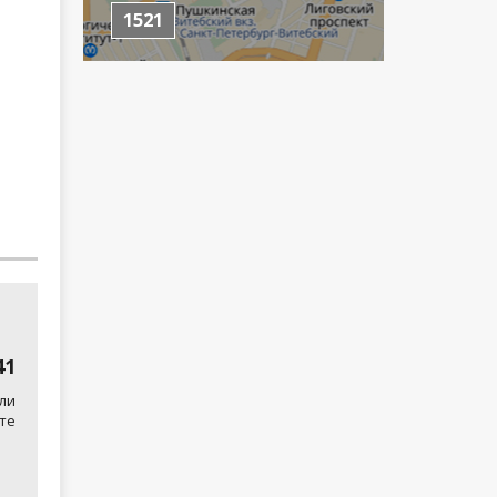
1521
41
ли
те