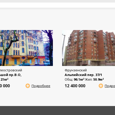
леостровский
Фрунзенский
шой пр.В.О,
Альпийский пер. 37/1
:
21м
Общ:
96.1м
Жил:
50.9м
2
2
2
50 000
12 400 000
Подробнее
Подр