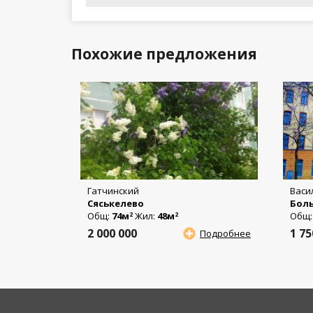
Похожие предложения
Гатчинский
Васи
Сяськелево
Боль
Общ:
74м
Жил:
48м
Общ
2
2
2 000 000
1 7
Подробнее