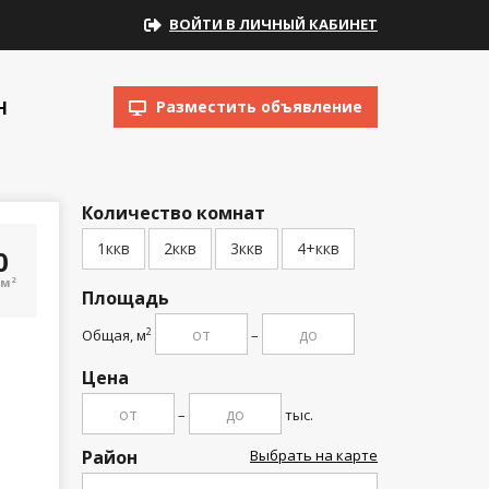
ВОЙТИ В ЛИЧНЫЙ КАБИНЕТ
Н
Разместить объявление
Количество комнат
1ккв
2ккв
3ккв
4+ккв
00
/м
2
Площадь
Общая, м
–
2
Цена
–
тыс.
Район
Выбрать на карте