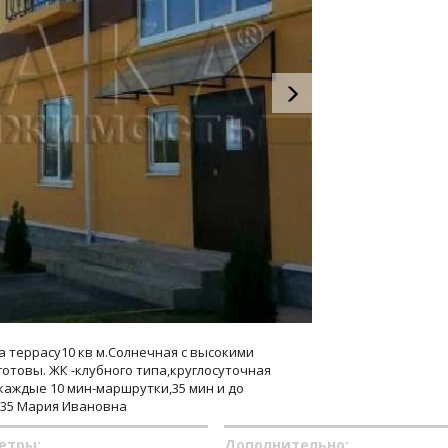
а террасу10 кв м.Солнечная с высокими
готовы. ЖК -клубного типа,круглосуточная
каждые 10 мин-маршрутки,35 мин и до
6-35 Мария Ивановна
етры:
Дополнительно: