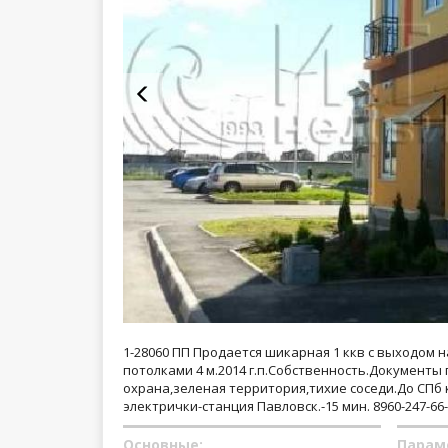
1-28060 ПП Продается шикарная 1 ккв с выходом н
потолками 4 м.2014 г.п.Собственность.Документы 
охрана,зеленая территория,тихие соседи.До СПб 
электрички-станция Павловск.-15 мин. 8960-247-6
Основные:
Парам