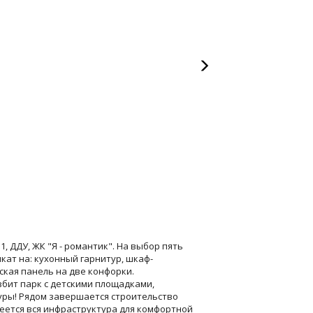
.1, ДДУ, ЖК "Я - романтик". На выбор пять
ат на: кухонный гарнитур, шкаф-
еская панель на две конфорки.
збит парк с детскими площадками,
ры! Рядом завершается строительство
меется вся инфраструктура для комфортной