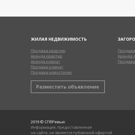
ЖИЛАЯ НЕДВИЖИМОСТЬ
ЗАГОР
Продажа квартир
Продажа
Аренда квартир
Аренда 
Аренда комнат
Продажа
Продажа комнат
Продажа новостроек
Разместить объявление
2019 © СПбРевью
Информация, предоставленная
на сайте, не является публичной офертой