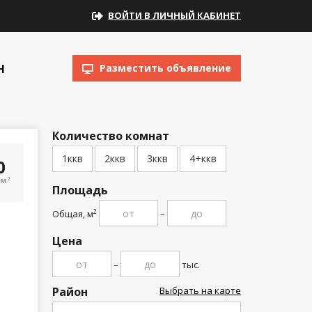
ВОЙТИ В ЛИЧНЫЙ КАБИНЕТ
Н
Разместить объявление
Количество комнат
1ккв
2ккв
3ккв
4+ккв
00
/м
2
Площадь
Общая, м
–
2
Цена
–
тыс.
Район
Выбрать на карте