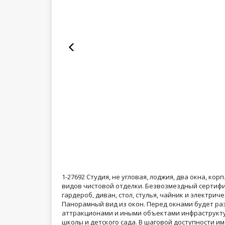
1-27692 Студия, не угловая, лоджия, два окна, корп
видов чистовой отделки. Безвозмездный сертифик
гардероб, диван, стол, стулья, чайник и электрич
Панорамный вид из окон. Перед окнами будет ра
аттракционами и иными объектами инфраструкту
школы и детского сада. В шаговой доступности и