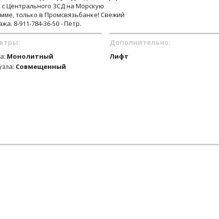
а с Центрального ЗСД на Морскую
амме, только в Промсвязьбанке! Свежий
а. 8-911-784-36-50 - Пётр.
етры:
Дополнительно:
а:
Монолитный
Лифт
узла:
Совмещенный