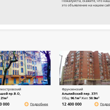
Пожалуйста, скажите, что наш
это объявление на нашем сай
леостровский
Фрунзенский
шой пр.В.О,
Альпийский пер. 37/1
:
21м
Общ:
96.1м
Жил:
50.9м
2
2
2
50 000
12 400 000
Подробнее
Подр