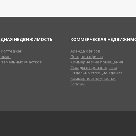
ОДНАЯ НЕДВИЖИМОСТЬ
КОММЕРЧЕСКАЯ НЕДВИЖИМ
 коттеджей
Аренда офисов
домов
Продажа офисов
 земельных участков
Коммерческие помещения
Склады и производство
Отдельно стоящие здания
Коммерческие участки
Гаражи