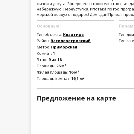
жизни и досуга. Завершено строительство съезд
набережную. Переуступка. Ипотека по гос. прогр
морской воздух в подарок! Дом сдан!Прямая продаж
Основные:
Парам
Тип объекта:
Квартира
Тип дом
Район:
Василеостровский
Тип сан
Метро:
Приморская
Комнат:
1
Этаж:
9 из 18
Площадь:
26 м
2
Жилая площадь:
16 м
2
Площадь комнат:
16,1 м
2
Предложение на карте