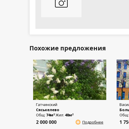
Похожие предложения
Гатчинский
Васи
Сяськелево
Боль
Общ:
74м
Жил:
48м
Общ
2
2
2 000 000
1 7
Подробнее