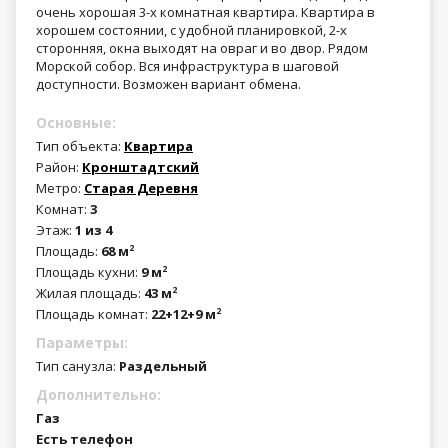
очень хорошая 3-х комнатная квартира. Квартира в
хорошем состоянии, с удобной планировкой, 2-х
сторонняя, окна выходят на овраг и во двор. Рядом
Морской собор. Вся инфраструктура в шаговой
доступности. Возможен вариант обмена.
Основные:
Тип объекта:
Квартира
Район:
Кронштадтский
Метро:
Старая Деревня
Комнат:
3
Этаж:
1 из 4
Площадь:
68 м
2
Площадь кухни:
9 м
2
Жилая площадь:
43 м
2
Площадь комнат:
22+12+9 м
2
Параметры:
Тип санузла:
Раздельный
Дополнительно:
Газ
Есть телефон