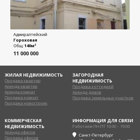
Адмиралтейский
Гороховая
Общ:
140м
2
11 000 000
ЖИЛАЯ НЕДВИЖИМОСТЬ
ЗАГОРОДНАЯ
Продажа квартир
НЕДВИЖИМОСТЬ
Аренда квартир
Продажа коттеджей
Аренда комнат
Аренда домов
Продажа комнат
Продажа земельных участков
Продажа новостроек
КОММЕРЧЕСКАЯ
ИНФОРМАЦИЯ ДЛЯ СВЯЗИ
НЕДВИЖИМОСТЬ
Работаем ПН-ПТ 10:00 – 19:00
Аренда офисов
Санкт-Петербург
Продажа офисов