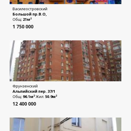
Василеостровский
Большой пр.В.О,
Общ:
21м
2
1 750 000
Фрунзенский
Альпийский пер. 37/1
Общ:
96.1м
Жил:
50.9м
2
2
12 400 000