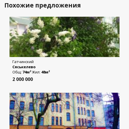
Похожие предложения
Гатчинский
Сяськелево
Общ:
74м
Жил:
48м
2
2
2 000 000