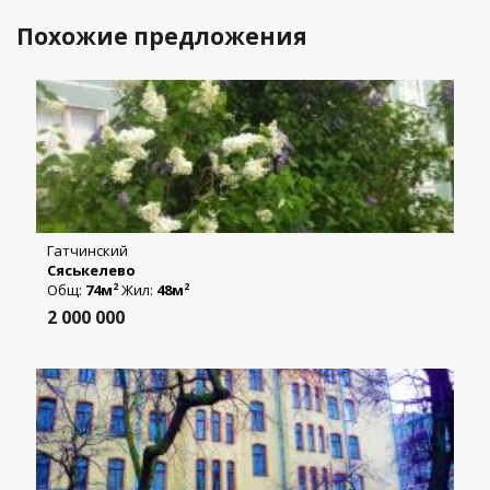
Похожие предложения
Гатчинский
Сяськелево
Общ:
74м
Жил:
48м
2
2
2 000 000