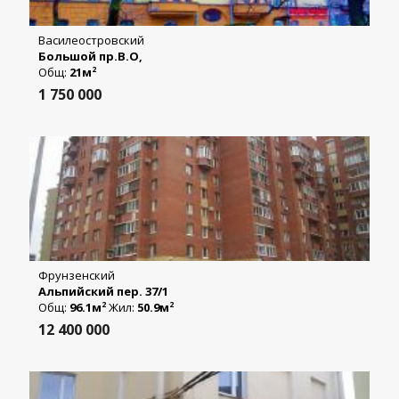
Василеостровский
Большой пр.В.О,
Общ:
21м
2
1 750 000
Фрунзенский
Альпийский пер. 37/1
Общ:
96.1м
Жил:
50.9м
2
2
12 400 000