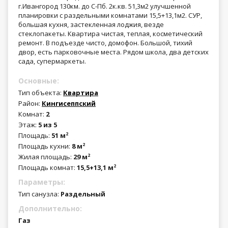
г.Ивангород 130км. до С-Пб. 2к.кв. 51,3м2 улучшенной
планировки с раздельными комнатами 15,5+13,1м2. СУР,
большая кухня, застекленная лоджия, везде
стеклопакеты. Квартира чистая, теплая, косметический
ремонт. В подъезде чисто, домофон. Большой, тихий
двор, есть парковочные места. Рядом школа, два детских
сада, супермаркеты.
Основные:
Тип объекта:
Квартира
Район:
Кингисеппский
Комнат:
2
Этаж:
5 из 5
Площадь:
51 м
2
Площадь кухни:
8 м
2
Жилая площадь:
29 м
2
Площадь комнат:
15,5+13,1 м
2
Параметры:
Тип санузла:
Раздельный
Дополнительно:
Газ