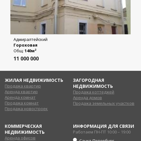
Адмиралтейский
Гороховая
Общ:
140м
2
11 000 000
ЖИЛАЯ НЕДВИЖИМОСТЬ
ЗАГОРОДНАЯ
Продажа квартир
НЕДВИЖИМОСТЬ
Аренда квартир
Продажа коттеджей
Аренда комнат
Аренда домов
Продажа комнат
Продажа земельных участков
Продажа новостроек
КОММЕРЧЕСКАЯ
ИНФОРМАЦИЯ ДЛЯ СВЯЗИ
НЕДВИЖИМОСТЬ
Работаем ПН-ПТ 10:00 – 19:00
Аренда офисов
Санкт-Петербург