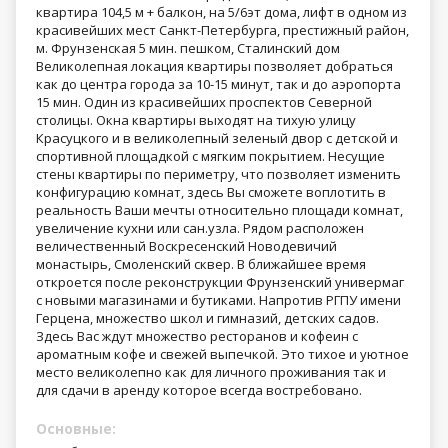
квартира 104,5 м + балкон, на 5/6эт дома, лифт в одном из
красивейших мест Санкт-Петербурга, престижный район,
м. Фрунзенская 5 мин. пешком, Сталинский дом
Великолепная локация квартиры позволяет добраться
как до центра города за 10-15 минут, так и до аэропорта
15 мин. Один из красивейших проспектов Северной
столицы. Окна квартиры выходят на тихую улицу
Красуцкого и в великолепный зеленый двор с детской и
спортивной площадкой с мягким покрытием. Несущие
стены квартиры по периметру, что позволяет изменить
конфигурацию комнат, здесь Вы сможете воплотить в
реальность Ваши мечты относительно площади комнат,
увеличение кухни или сан.узла. Рядом расположен
величественный Воскресенский Новодевичий
монастырь, Смоленский сквер. В ближайшее время
откроется после реконструкции Фрунзенский универмаг
с новыми магазинами и бутиками. Напротив РГПУ имени
Герцена, множество школ и гимназий, детских садов.
Здесь Вас ждут множество ресторанов и кофеин с
ароматным кофе и свежей выпечкой. Это тихое и уютное
место великолепно как для личного проживания так и
для сдачи в аренду которое всегда востребовано.
Основные: