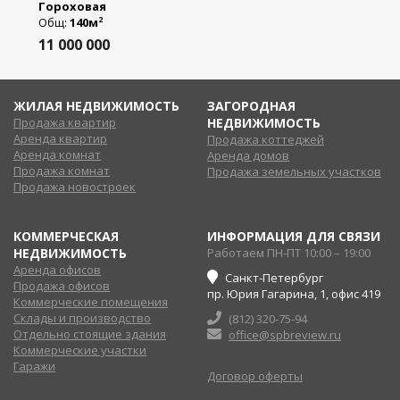
Гороховая
Общ:
140м
2
11 000 000
ЖИЛАЯ НЕДВИЖИМОСТЬ
ЗАГОРОДНАЯ
Продажа квартир
НЕДВИЖИМОСТЬ
Аренда квартир
Продажа коттеджей
Аренда комнат
Аренда домов
Продажа комнат
Продажа земельных участков
Продажа новостроек
КОММЕРЧЕСКАЯ
ИНФОРМАЦИЯ ДЛЯ СВЯЗИ
НЕДВИЖИМОСТЬ
Работаем ПН-ПТ 10:00 – 19:00
Аренда офисов
Санкт-Петербург
Продажа офисов
пр. Юрия Гагарина, 1, офис 419
Коммерческие помещения
Склады и производство
(812) 320-75-94
Отдельно стоящие здания
office@spbreview.ru
Коммерческие участки
Гаражи
Договор оферты