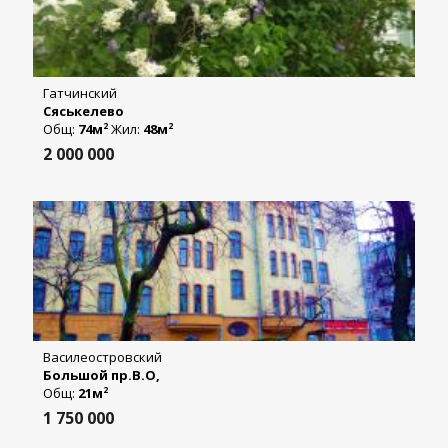
Гатчинский
Сяськелево
Общ:
74м
Жил:
48м
2
2
2 000 000
Василеостровский
Большой пр.В.О,
Общ:
21м
2
1 750 000