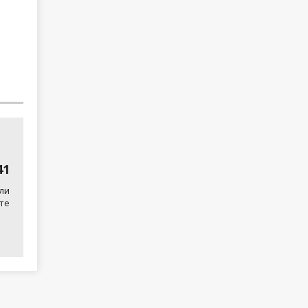
41
ли
те