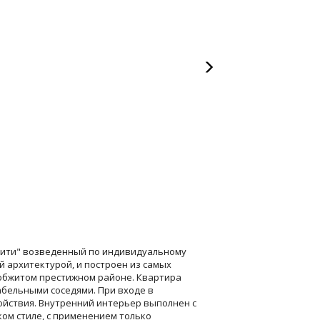
-Сити" возведенный по индивидуальному
 архитектурой, и построен из самых
обжитом престижном районе. Квартира
абельными соседями. При входе в
ойствия. Внутренний интерьер выполнен с
ком стиле, с применением только