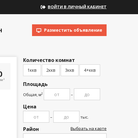
ВОЙТИ В ЛИЧНЫЙ КАБИНЕТ
Н
Разместить объявление
Количество комнат
1ккв
2ккв
3ккв
4+ккв
00
/м
2
Площадь
Общая, м
–
2
Цена
–
тыс.
Район
Выбрать на карте