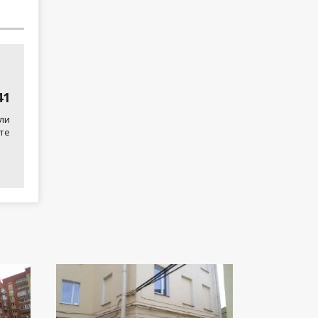
41
ли
те