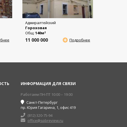
Адмиралтейский
Гороховая
Общ:
140м
2
11 000 000
обнее
Подробнее
ОСТЬ
ИНФОРМАЦИЯ ДЛЯ СВЯЗИ
Работаем ПН-ПТ 10:00 – 19:00
Санкт-Петербург
пр. Юрия Гагарина, 1, офис 419
(812) 320-75-94
office@spbreview.ru