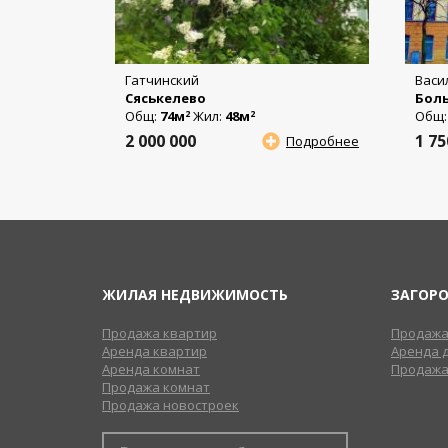
Гатчинский
Васи
Сяськелево
Боль
Общ:
74м
Жил:
48м
Общ
2
2
2 000 000
1 7
Подробнее
ЖИЛАЯ НЕДВИЖИМОСТЬ
ЗАГОР
Продажа квартир
Продажа
Аренда квартир
Аренда 
Аренда комнат
Продажа
Продажа комнат
Продажа новостроек