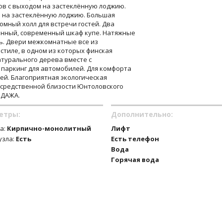
ов с выходом на застеклённую лоджию.
м на застеклённую лоджию. Большая
ромный холл для встречи гостей. Два
енный, современный шкаф купе. Натяжные
нь. Двери межкомнатные все из
стиле, в одном из которых финская
атурального дерева вместе с
 паркинг для автомобилей. Для комфорта
ей. Благоприятная экологическая
осредственной близости Юнтоловского
ОДАЖА.
етры:
Дополнительно:
а:
Кирпично-монолитный
Лифт
узла:
Есть
Есть телефон
Вода
Горячая вода