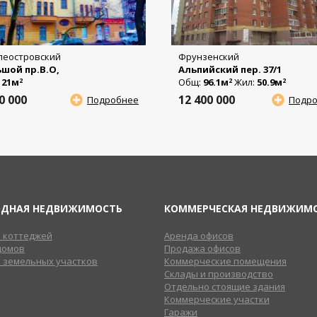
леостровский
Фрунзенский
шой пр.В.О,
Альпийский пер. 37/1
:
21м
Общ:
96.1м
Жил:
50.9м
2
2
2
50 000
12 400 000
Подробнее
Подр
ОДНАЯ НЕДВИЖИМОСТЬ
КОММЕРЧЕСКАЯ НЕДВИЖИМ
 коттеджей
Аренда офисов
домов
Продажа офисов
 земельных участков
Коммерческие помещения
Склады и производство
Отдельно стоящие здания
Коммерческие участки
Гаражи