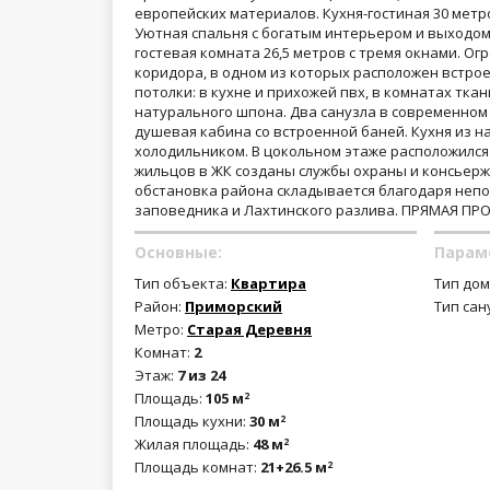
европейских материалов. Кухня-гостиная 30 метр
Уютная спальня с богатым интерьером и выходо
гостевая комната 26,5 метров с тремя окнами. Ог
коридора, в одном из которых расположен встро
потолки: в кухне и прихожей пвх, в комнатах тка
натурального шпона. Два санузла в современном 
душевая кабина со встроенной баней. Кухня из н
холодильником. В цокольном этаже расположился
жильцов в ЖК созданы службы охраны и консьерж
обстановка района складывается благодаря неп
заповедника и Лахтинского разлива. ПРЯМАЯ ПР
Основные:
Парам
Тип объекта:
Квартира
Тип дом
Район:
Приморский
Тип сан
Метро:
Старая Деревня
Комнат:
2
Этаж:
7 из 24
Площадь:
105 м
2
Площадь кухни:
30 м
2
Жилая площадь:
48 м
2
Площадь комнат:
21+26.5 м
2