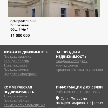
Адмиралтейский
Гороховая
Общ:
140м
2
11 000 000
ЖИЛАЯ НЕДВИЖИМОСТЬ
ЗАГОРОДНАЯ
Продажа квартир
НЕДВИЖИМОСТЬ
Аренда квартир
Продажа коттеджей
Аренда комнат
Аренда домов
Продажа комнат
Продажа земельных участков
Продажа новостроек
КОММЕРЧЕСКАЯ
ИНФОРМАЦИЯ ДЛЯ СВЯЗИ
НЕДВИЖИМОСТЬ
Работаем ПН-ПТ 10:00 – 19:00
Аренда офисов
Санкт-Петербург
Продажа офисов
пр. Юрия Гагарина, 1, офис 419
Коммерческие помещения