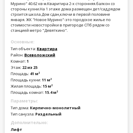
Мурино" 40.62 кв м.Кваритира 2-х сторонняя.балкон со
стороны кухни.На 1 этаже дома размещен дет/сад,рядом
строится школа.Дом сдан,ключи в первой половине
января. ЖК "Новое Мурино"-это городское жилье по
стоимости новосторойки в пригороде СПб рядом со
станцией метро "Девяткино".
Основные:
Тип объекта:
Квартира
Район:
Всеволожский
Комнат:
1
Этаж:
22 из 25
Площадь:
41 м
2
Площадь кухни:
11 м
2
Жилая площадь:
15 м
2
Площадь комнат:
15.4 м
2
Параметры:
Тип дома:
Кирпично-монолитный
Тип санузла:
Раздельный
Дополнительно:
Лифт