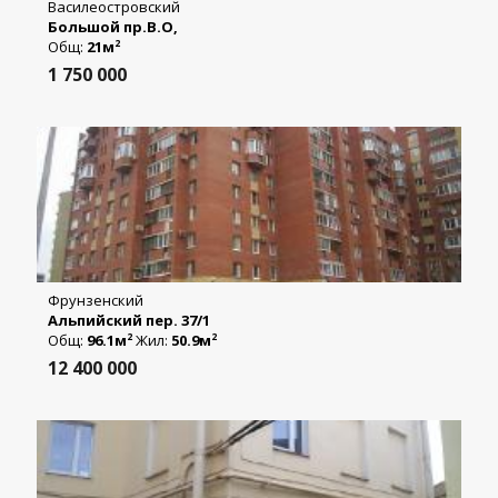
Василеостровский
Большой пр.В.О,
Общ:
21м
2
1 750 000
Фрунзенский
Альпийский пер. 37/1
Общ:
96.1м
Жил:
50.9м
2
2
12 400 000