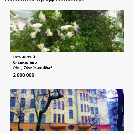
Гатчинский
Сяськелево
Общ:
74м
Жил:
48м
2
2
2 000 000