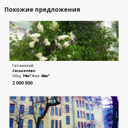
Похожие предложения
Гатчинский
Сяськелево
Общ:
74м
Жил:
48м
2
2
2 000 000