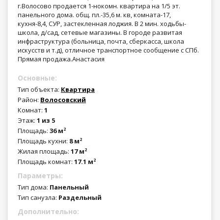
г.Волосово продается 1-нокомн. квартира на 1/5 эт.
панельного дома. общ. пл.-35,6 м. кв, комната-17,
кухня-8,4, СУР, застекленная лоджия. В 2 мин. ходьбы-
школа, д/сад, сетевые магазины. В городе развитая
инфраструктура (больница, почта, сберкасса, школа
искусств и т.д), отличное транспортное сообщение с СПб.
Прямая продажа.Анастасия
Основные:
Тип объекта:
Квартира
Район:
Волосовский
Комнат:
1
Этаж:
1 из 5
Площадь:
36 м
2
Площадь кухни:
8 м
2
Жилая площадь:
17 м
2
Площадь комнат:
17.1 м
2
Параметры:
Тип дома:
Панельный
Тип санузла:
Раздельный
Дополнительно: