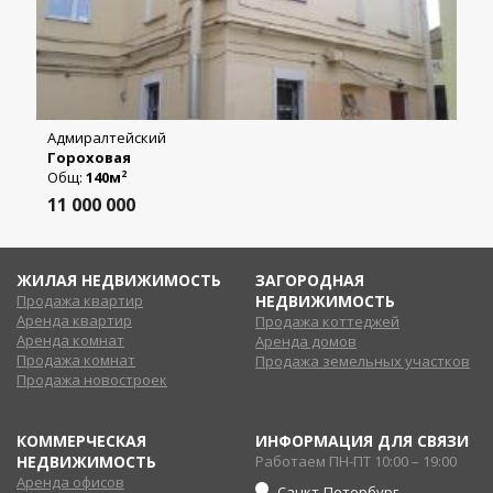
Адмиралтейский
Гороховая
Общ:
140м
2
11 000 000
ЖИЛАЯ НЕДВИЖИМОСТЬ
ЗАГОРОДНАЯ
Продажа квартир
НЕДВИЖИМОСТЬ
Аренда квартир
Продажа коттеджей
Аренда комнат
Аренда домов
Продажа комнат
Продажа земельных участков
Продажа новостроек
КОММЕРЧЕСКАЯ
ИНФОРМАЦИЯ ДЛЯ СВЯЗИ
НЕДВИЖИМОСТЬ
Работаем ПН-ПТ 10:00 – 19:00
Аренда офисов
Санкт-Петербург