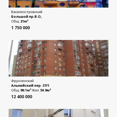
Василеостровский
Большой пр.В.О,
Общ:
21м
2
1 750 000
Фрунзенский
Альпийский пер. 37/1
Общ:
96.1м
Жил:
50.9м
2
2
12 400 000