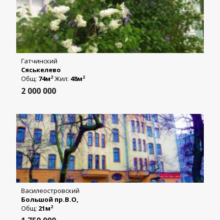
Гатчинский
Сяськелево
Общ:
74м
Жил:
48м
2
2
2 000 000
Василеостровский
Большой пр.В.О,
Общ:
21м
2