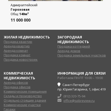
Адмиралтейский
Гороховая
Общ:
140м
2
11 000 000
ЖИЛАЯ НЕДВИЖИМОСТЬ
ЗАГОРОДНАЯ
Продажа квартир
НЕДВИЖИМОСТЬ
Аренда квартир
Продажа коттеджей
Аренда комнат
Аренда домов
Продажа комнат
Продажа земельных участков
Продажа новостроек
КОММЕРЧЕСКАЯ
ИНФОРМАЦИЯ ДЛЯ СВЯЗИ
НЕДВИЖИМОСТЬ
Работаем ПН-ПТ 10:00 – 19:00
Аренда офисов
Санкт-Петербург
Продажа офисов
пр. Юрия Гагарина, 1, офис 419
Коммерческие помещения
Склады и производство
(812) 320-75-94
Отдельно стоящие здания
office@spbreview.ru
Коммерческие участки
Гаражи